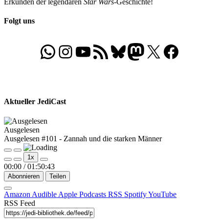
Erkunden der legendären
Star Wars
-Geschichte!
Folgt uns
WhatsApp
Folgt uns auf Instagram
Besucht unseren YouTube-Kanal
RSS-Feed
Bluesky
Folgt uns auf Mastodon
X
Folgt uns auf Face
Aktueller JediCast
Ausgelesen
Ausgelesen #101 - Zannah und die starken Männer
Play
Pause
1x
Episode
Episode
00:00
/
01:50:43
Abonnieren
Teilen
Amazon
Audible
Apple Podcasts
RSS
Spotify
YouTube
RSS Feed