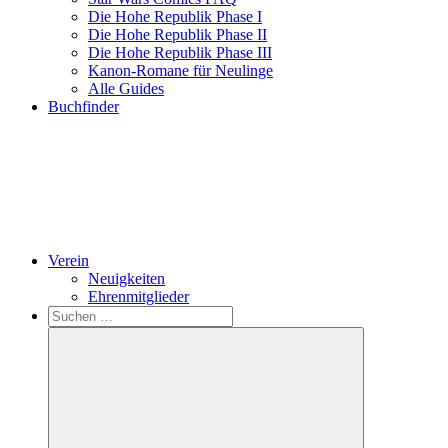
Die Hohe Republik Phase I
Die Hohe Republik Phase II
Die Hohe Republik Phase III
Kanon-Romane für Neulinge
Alle Guides
Buchfinder
Verein
Neuigkeiten
Ehrenmitglieder
Search
Suchen
nach: