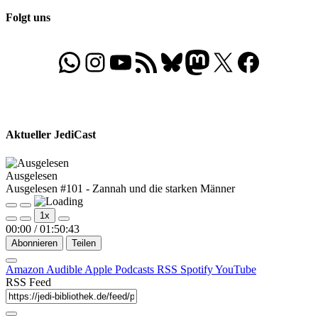
Folgt uns
WhatsApp
Folgt uns auf Instagram
Besucht unseren YouTube-Kanal
RSS-Feed
Bluesky
Folgt uns auf Mastodon
X
Folgt uns auf Face
Aktueller JediCast
Ausgelesen
Ausgelesen #101 - Zannah und die starken Männer
Play
Pause
1x
Episode
Episode
00:00
/
01:50:43
Abonnieren
Teilen
Amazon
Audible
Apple Podcasts
RSS
Spotify
YouTube
RSS Feed