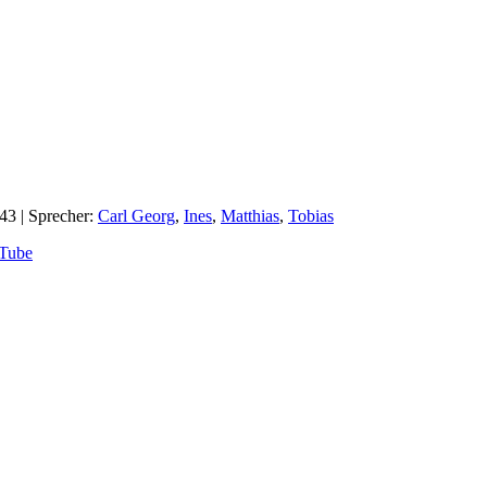
:43
| Sprecher:
Carl Georg
,
Ines
,
Matthias
,
Tobias
Tube