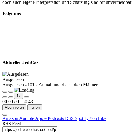
doch auch eigene Interpretation und Schätzung sind oft unvermeidba
Folgt uns
Aktueller JediCast
Ausgelesen
Ausgelesen #101 - Zannah und die starken Männer
Play
Pause
1x
Episode
Episode
00:00
/
01:50:43
Abonnieren
Teilen
Amazon
Audible
Apple Podcasts
RSS
Spotify
YouTube
RSS Feed