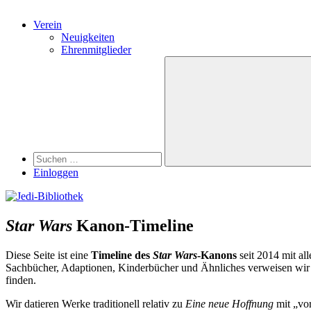
Verein
Neuigkeiten
Ehrenmitglieder
Search
Suchen
nach:
Suchen
Einloggen
Star Wars
Kanon-Timeline
Diese Seite ist eine
Timeline des
Star Wars
-Kanons
seit 2014 mit al
Sachbücher, Adaptionen, Kinderbücher und Ähnliches verweisen wir
finden.
Wir datieren Werke traditionell relativ zu
Eine neue Hoffnung
mit „vor