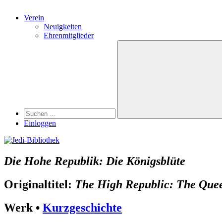
Verein
Neuigkeiten
Ehrenmitglieder
Search
Suchen
nach:
Suchen
Einloggen
Die Hohe Republik: Die Königsblüte
Originaltitel:
The High Republic: The Que
Werk •
Kurzgeschichte