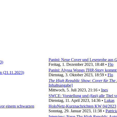
Panini: Neue Cover und Leseprobe aus
G
Freitag, 1. Dezember 2023, 18:48 •
Flo
Panini: Alyssa Wongs
THR
-Story kommt!
Dienstag, 3. Oktober 2023, 18:59 •
Flo
The High Republic Show
:
Cover für The
Inhaltsangabe]
Mittwoch, 5. Juli 2023, 21:16 •
Ines
SWCE: Vorstellung und (fast) alle Titel 
Dienstag, 11. April 2023, 14:36 •
Lukas
HoloNetz-Kurznachrichten KW 04/2023
Sonntag, 29. Januar 2023, 11:38 •
Patrici
Interview: Neue
The High Republic
-Auto