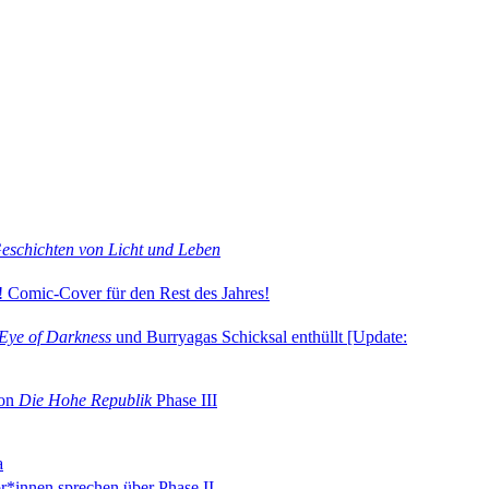
eschichten von Licht und Leben
 Comic-Cover für den Rest des Jahres!
 Eye of Darkness
und Burryagas Schicksal enthüllt [Update:
von
Die Hohe Republik
Phase III
a
r*innen sprechen über Phase II