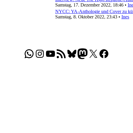
Samstag, 17. Dezember 2022, 18:46 •
In
NYCC: YA-Anthologie und Cover zu kü
Samstag, 8. Oktober 2022, 23:43 •
Ines
WhatsApp
Folgt uns auf Instagram
Besucht unseren YouTube-Kanal
RSS-Feed
Bluesky
Folgt uns auf Mastodon
X
Folgt uns auf Face