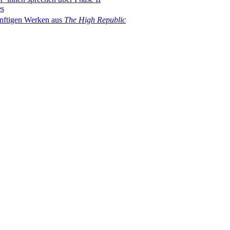
es
nftigen Werken aus
The High Republic
book