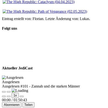
Eintrag erstellt von: Florian. Letzte Änderung von: Lukas.
Folgt uns
Aktueller JediCast
Ausgelesen
Ausgelesen #101 - Zannah und die starken Männer
Play
Pause
1x
Episode
Episode
00:00
/
01:50:43
Abonnieren
Teilen