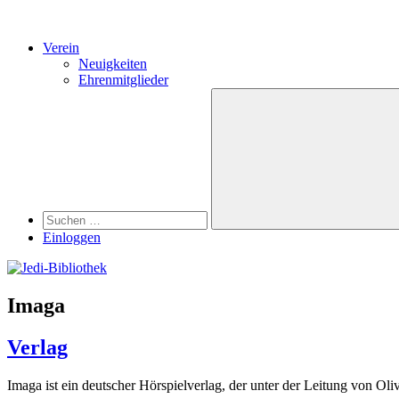
Verein
Neuigkeiten
Ehrenmitglieder
Search
Suchen
nach:
Suchen
Einloggen
Imaga
Verlag
Imaga ist ein deutscher Hörspielverlag, der unter der Leitung von 