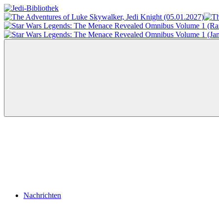
Zum
Inhalt
Jedi-
Das
springen
Bibliothek
Portal
für
Star
Wars-
Literatur
Menü
Nachrichten