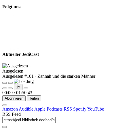
Folgt uns
Aktueller JediCast
Ausgelesen
Ausgelesen #101 - Zannah und die starken Männer
Play
Pause
1x
Episode
Episode
00:00
/
01:50:43
Abonnieren
Teilen
Amazon
Audible
Apple Podcasts
RSS
Spotify
YouTube
RSS Feed