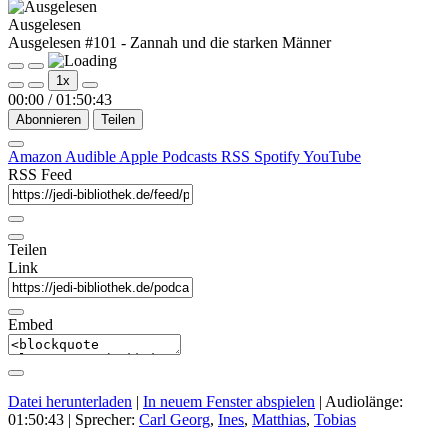
Ausgelesen
Ausgelesen #101 - Zannah und die starken Männer
Play
Pause
1x
Episode
Episode
00:00
/
01:50:43
Abonnieren
Teilen
Amazon
Audible
Apple Podcasts
RSS
Spotify
YouTube
RSS Feed
Teilen
Link
Embed
Datei herunterladen
|
In neuem Fenster abspielen
|
Audiolänge:
01:50:43
| Sprecher:
Carl Georg
,
Ines
,
Matthias
,
Tobias