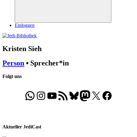
Suchen
Einloggen
Kristen Sieh
Person
• Sprecher*in
Folgt uns
WhatsApp
Folgt uns auf Instagram
Besucht unseren YouTube-Kanal
RSS-Feed
Bluesky
Folgt uns auf Mastodon
X
Folgt uns auf Face
Aktueller JediCast