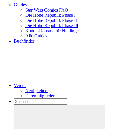
Guides
Star Wars Comics FAQ
Die Hohe Republik Phase I
Die Hohe Republik Phase II
Die Hohe Republik Phase III
Kanon-Romane für Neulinge
Alle Guides
Buchfinder
Verein
Neuigkeiten
Ehrenmitglieder
Search
Suchen
nach: