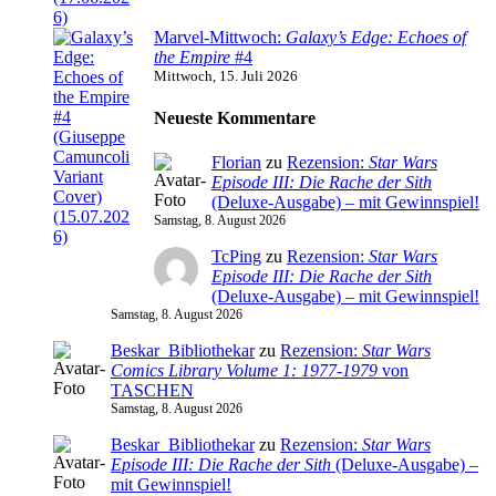
Marvel-Mittwoch:
Galaxy’s Edge: Echoes of
the Empire
#4
Mittwoch, 15. Juli 2026
Neueste Kommentare
Florian
zu
Rezension:
Star Wars
Episode III: Die Rache der Sith
(Deluxe-Ausgabe) – mit Gewinnspiel!
Samstag, 8. August 2026
TcPing
zu
Rezension:
Star Wars
Episode III: Die Rache der Sith
(Deluxe-Ausgabe) – mit Gewinnspiel!
Samstag, 8. August 2026
Beskar_Bibliothekar
zu
Rezension:
Star Wars
Comics Library Volume 1: 1977-1979
von
TASCHEN
Samstag, 8. August 2026
Beskar_Bibliothekar
zu
Rezension:
Star Wars
Episode III: Die Rache der Sith
(Deluxe-Ausgabe) –
mit Gewinnspiel!