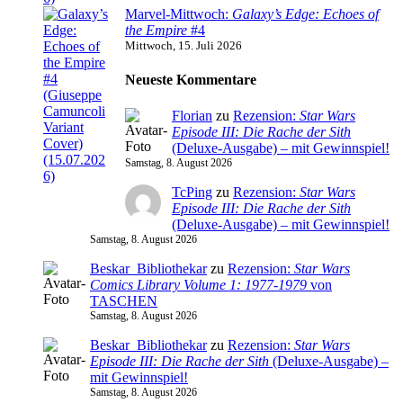
Marvel-Mittwoch:
Galaxy’s Edge: Echoes of
the Empire
#4
Mittwoch, 15. Juli 2026
Neueste Kommentare
Florian
zu
Rezension:
Star Wars
Episode III: Die Rache der Sith
(Deluxe-Ausgabe) – mit Gewinnspiel!
Samstag, 8. August 2026
TcPing
zu
Rezension:
Star Wars
Episode III: Die Rache der Sith
(Deluxe-Ausgabe) – mit Gewinnspiel!
Samstag, 8. August 2026
Beskar_Bibliothekar
zu
Rezension:
Star Wars
Comics Library Volume 1: 1977-1979
von
TASCHEN
Samstag, 8. August 2026
Beskar_Bibliothekar
zu
Rezension:
Star Wars
Episode III: Die Rache der Sith
(Deluxe-Ausgabe) –
mit Gewinnspiel!
Samstag, 8. August 2026