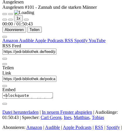
Ausgelesen
Ausgelesen #101 - Zannah und die starken Männer
Play
Pause
1x
Episode
Episode
00:00
/
01:50:43
Abonnieren
Teilen
Amazon
Audible
Apple Podcasts
RSS
Spotify
YouTube
RSS Feed
Teilen
Link
Embed
Datei herunterladen
|
In neuem Fenster abspielen
|
Audiolänge:
01:50:43
| Sprecher:
Carl Georg
,
Ines
,
Matthias
,
Tobias
Abonnieren:
Amazon
|
Audible
|
Apple Podcasts
|
RSS
|
Spotify
|