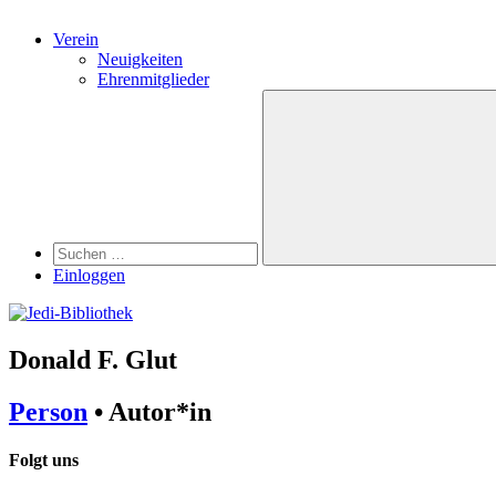
Verein
Neuigkeiten
Ehrenmitglieder
Search
Suchen
nach:
Suchen
Einloggen
Donald F. Glut
Person
• Autor*in
Folgt uns