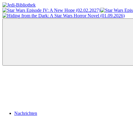
Zum
Inhalt
Jedi-
Das
springen
Bibliothek
Portal
für
Star
Wars-
Literatur
Menü
Nachrichten