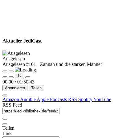
Aktueller JediCast
Ausgelesen
Ausgelesen #101 - Zannah und die starken Männer
Play
Pause
1x
Episode
Episode
00:00
/
01:50:43
Abonnieren
Teilen
Amazon
Audible
Apple Podcasts
RSS
Spotify
YouTube
RSS Feed
Teilen
Link