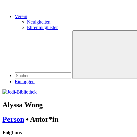
Verein
Neuigkeiten
Ehrenmitglieder
Search
Suchen
nach:
Suchen
Einloggen
Alyssa Wong
Person
• Autor*in
Folgt uns