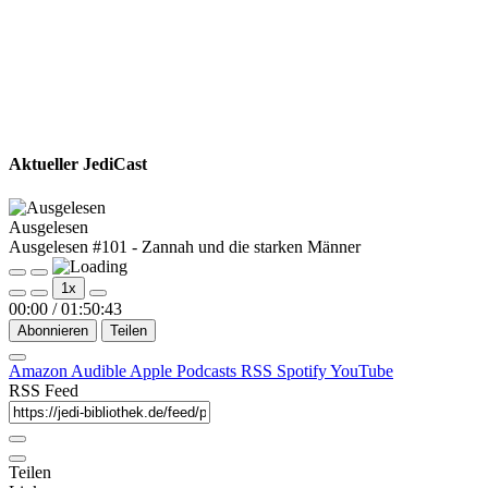
Aktueller JediCast
Ausgelesen
Ausgelesen #101 - Zannah und die starken Männer
Play
Pause
1x
Episode
Episode
00:00
/
01:50:43
Abonnieren
Teilen
Amazon
Audible
Apple Podcasts
RSS
Spotify
YouTube
RSS Feed
Teilen