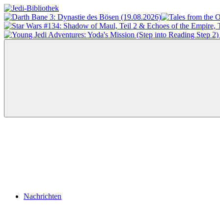
Zum
Inhalt
Jedi-
Das
springen
Bibliothek
Portal
für
Star
Wars-
Literatur
Menü
Nachrichten