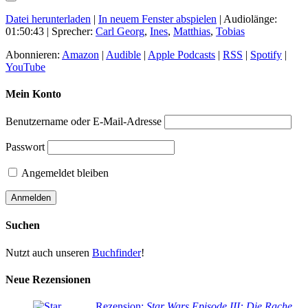
Datei herunterladen
|
In neuem Fenster abspielen
|
Audiolänge:
01:50:43
| Sprecher:
Carl Georg
,
Ines
,
Matthias
,
Tobias
Abonnieren:
Amazon
|
Audible
|
Apple Podcasts
|
RSS
|
Spotify
|
YouTube
Mein Konto
Benutzername oder E-Mail-Adresse
Passwort
Angemeldet bleiben
Suchen
Nutzt auch unseren
Buchfinder
!
Neue Rezensionen
Rezension:
Star Wars Episode III: Die Rache