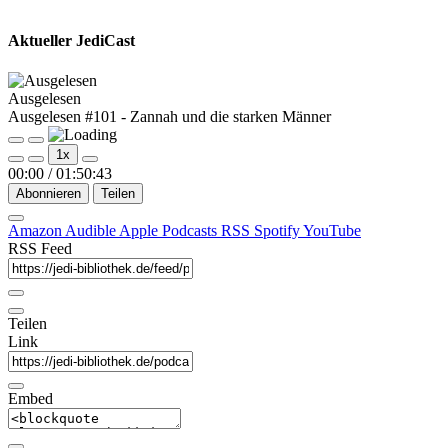
Aktueller JediCast
Ausgelesen
Ausgelesen #101 - Zannah und die starken Männer
Play
Pause
1x
Episode
Episode
00:00
/
01:50:43
Abonnieren
Teilen
Amazon
Audible
Apple Podcasts
RSS
Spotify
YouTube
RSS Feed
Teilen
Link
Embed