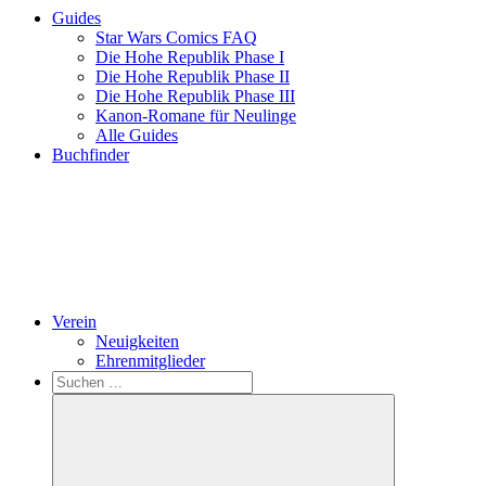
Guides
Star Wars Comics FAQ
Die Hohe Republik Phase I
Die Hohe Republik Phase II
Die Hohe Republik Phase III
Kanon-Romane für Neulinge
Alle Guides
Buchfinder
Verein
Neuigkeiten
Ehrenmitglieder
Search
Suchen
nach: