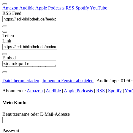
Amazon
Audible
Apple Podcasts
RSS
Spotify
YouTube
RSS Feed
Teilen
Link
Embed
Datei herunterladen
|
In neuem Fenster abspielen
|
Audiolänge: 01:50
Abonnieren:
Amazon
|
Audible
|
Apple Podcasts
|
RSS
|
Spotify
|
You
Mein Konto
Benutzername oder E-Mail-Adresse
Passwort