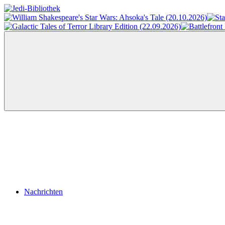
Zum
Inhalt
Jedi-
Das
springen
Bibliothek
Portal
für
Star
Wars-
Literatur
Menü
Nachrichten