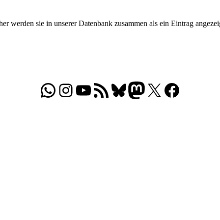
aher werden sie in unserer Datenbank zusammen als ein Eintrag angezei
WhatsApp
Folgt uns auf Instagram
Besucht unseren YouTube-Kanal
RSS-Feed
Bluesky
Folgt uns auf Mastodon
X
Folgt uns auf Face