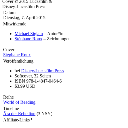
Cover © 2015 Lucasfilm &
Disney-Lucasfilm Press
Datum
Dienstag, 7. April 2015
Mitwirkende
Michael Siglain
– Autor*in
Stéphane Roux
– Zeichnungen
Cover
Stéphane Roux
Veröffentlichung
bei
Disney-Lucasfilm Press
Softcover, 32 Seiten
ISBN 978-1-4847-0464-6
$3,99 USD
Reihe
World of Reading
Timeline
Ära der Rebellion
(3 NSY)
Affiliate-Links
¹