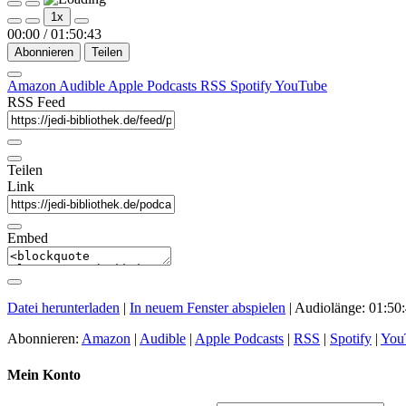
Play
Pause
1x
Episode
Episode
00:00
/
01:50:43
Abonnieren
Teilen
Amazon
Audible
Apple Podcasts
RSS
Spotify
YouTube
RSS Feed
Teilen
Link
Embed
Datei herunterladen
|
In neuem Fenster abspielen
|
Audiolänge: 01:50
Abonnieren:
Amazon
|
Audible
|
Apple Podcasts
|
RSS
|
Spotify
|
You
Mein Konto