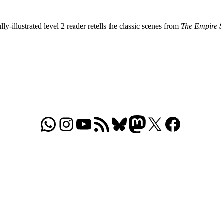
y-illustrated level 2 reader retells the classic scenes from
The Empire S
WhatsApp
Folgt uns auf Instagram
Besucht unseren YouTube-Kanal
RSS-Feed
Bluesky
Folgt uns auf Mastodon
X
Folgt uns auf Face