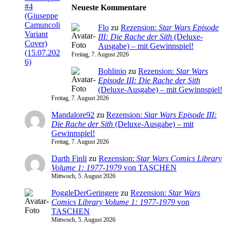
Neueste Kommentare
Flo
zu
Rezension:
Star Wars Episode
III: Die Rache der Sith
(Deluxe-
Ausgabe) – mit Gewinnspiel!
Freitag, 7. August 2026
Bohlinio
zu
Rezension:
Star Wars
Episode III: Die Rache der Sith
(Deluxe-Ausgabe) – mit Gewinnspiel!
Freitag, 7. August 2026
Mandalore92
zu
Rezension:
Star Wars Episode III:
Die Rache der Sith
(Deluxe-Ausgabe) – mit
Gewinnspiel!
Freitag, 7. August 2026
Darth Finli
zu
Rezension:
Star Wars Comics Library
Volume 1: 1977-1979
von TASCHEN
Mittwoch, 5. August 2026
PoggleDerGeringere
zu
Rezension:
Star Wars
Comics Library Volume 1: 1977-1979
von
TASCHEN
Mittwoch, 5. August 2026