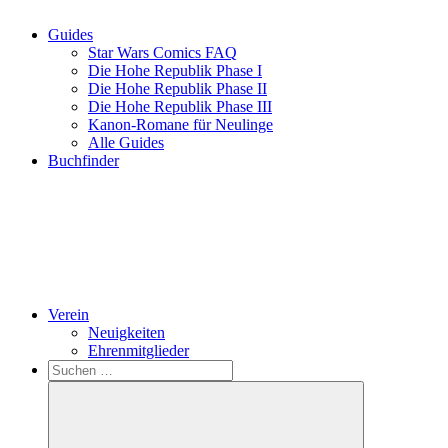
Guides
Star Wars Comics FAQ
Die Hohe Republik Phase I
Die Hohe Republik Phase II
Die Hohe Republik Phase III
Kanon-Romane für Neulinge
Alle Guides
Buchfinder
Verein
Neuigkeiten
Ehrenmitglieder
Search
Suchen
nach: