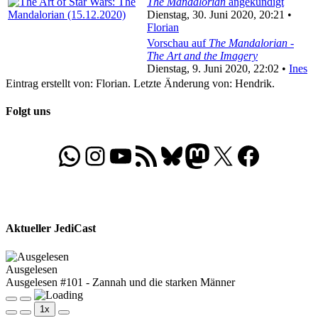
The Mandalorian
angekündigt
Dienstag, 30. Juni 2020, 20:21 •
Florian
Vorschau auf
The Mandalorian -
The Art and the Imagery
Dienstag, 9. Juni 2020, 22:02 •
Ines
Eintrag erstellt von: Florian. Letzte Änderung von: Hendrik.
Folgt uns
WhatsApp
Folgt uns auf Instagram
Besucht unseren YouTube-Kanal
RSS-Feed
Bluesky
Folgt uns auf Mastodon
X
Folgt uns auf Face
Aktueller JediCast
Ausgelesen
Ausgelesen #101 - Zannah und die starken Männer
Play
Pause
1x
Episode
Episode