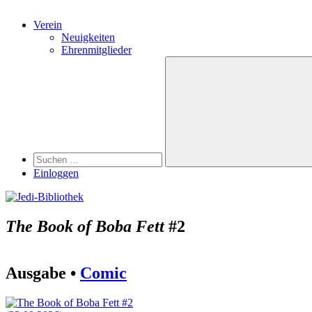
Verein
Neuigkeiten
Ehrenmitglieder
Search
Suchen
nach:
Suchen
Einloggen
The Book of Boba Fett
#2
Ausgabe •
Comic