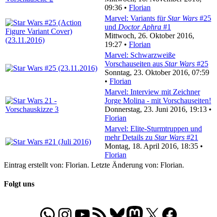
09:36 •
Florian
Marvel: Variants für
Star Wars
#25
und
Doctor Aphra
#1
Mittwoch, 26. Oktober 2016,
19:27 •
Florian
Marvel: Schwarzweiße
Vorschauseiten aus
Star Wars
#25
Sonntag, 23. Oktober 2016, 07:59
•
Florian
Marvel: Interview mit Zeichner
Jorge Molina - mit Vorschauseiten!
Donnerstag, 23. Juni 2016, 19:13 •
Florian
Marvel: Elite-Sturmtruppen und
mehr Details zu
Star Wars
#21
Montag, 18. April 2016, 18:35 •
Florian
Eintrag erstellt von: Florian. Letzte Änderung von: Florian.
Folgt uns
WhatsApp
Folgt uns auf Instagram
Besucht unseren YouTube-Kanal
RSS-Feed
Bluesky
Folgt uns auf Mastodon
X
Folgt uns auf Face