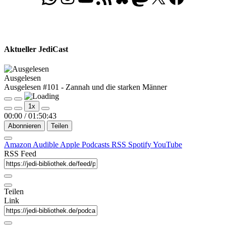
Aktueller JediCast
Ausgelesen
Ausgelesen #101 - Zannah und die starken Männer
Play
Pause
1x
Episode
Episode
00:00
/
01:50:43
Abonnieren
Teilen
Amazon
Audible
Apple Podcasts
RSS
Spotify
YouTube
RSS Feed
Teilen
Link