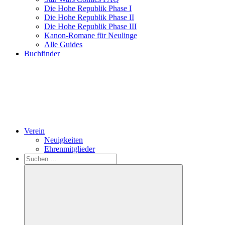
Die Hohe Republik Phase I
Die Hohe Republik Phase II
Die Hohe Republik Phase III
Kanon-Romane für Neulinge
Alle Guides
Buchfinder
Verein
Neuigkeiten
Ehrenmitglieder
Search
Suchen
nach: