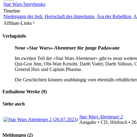
Star Wars Storybooks
Timeline
Niedergang der Jedi
,
Herrschaft des Imperiums
,
Ära der Rebellion
,
A
Affiliate-Links
¹
Verlagsinfo
Neue »Star Wars«-Abenteuer für junge Padawane
Im zweiten Teil der »Star Wars Abenteuer« gibt es neun weiter
Qui-Gon Jinn, Obi-Wan Kenobi, Darth Vader, Darth Sidious, 
General Hux und Captain Phasma.
Die Geschichten können unabhängig vom ebenfalls erhältlichen
Enthaltene Werke (9)
Siehe auch
Star Wars Abenteuer 2
Ausgabe • CD, Hörbuch • 26
Meldungen (2)