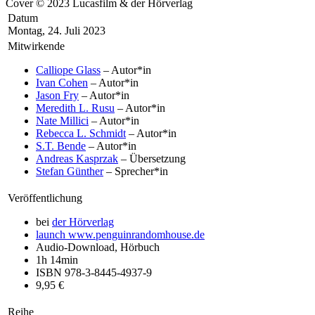
Cover © 2023 Lucasfilm & der Hörverlag
Datum
Montag, 24. Juli 2023
Mitwirkende
Calliope Glass
– Autor*in
Ivan Cohen
– Autor*in
Jason Fry
– Autor*in
Meredith L. Rusu
– Autor*in
Nate Millici
– Autor*in
Rebecca L. Schmidt
– Autor*in
S.T. Bende
– Autor*in
Andreas Kasprzak
– Übersetzung
Stefan Günther
– Sprecher*in
Veröffentlichung
bei
der Hörverlag
launch
www.penguinrandomhouse.de
Audio-Download, Hörbuch
1h 14min
ISBN 978-3-8445-4937-9
9,95 €
Reihe