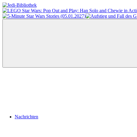
Zum
Inhalt
Jedi-
Das
springen
Bibliothek
Portal
für
Star
Wars-
Literatur
Menü
Nachrichten