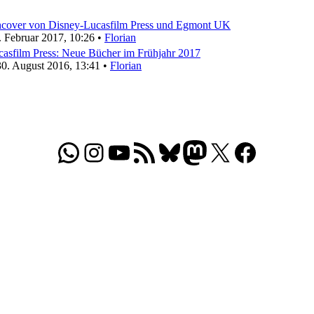
cover von Disney-Lucasfilm Press und Egmont UK
. Februar 2017, 10:26 •
Florian
asfilm Press: Neue Bücher im Frühjahr 2017
30. August 2016, 13:41 •
Florian
WhatsApp
Folgt uns auf Instagram
Besucht unseren YouTube-Kanal
RSS-Feed
Bluesky
Folgt uns auf Mastodon
X
Folgt uns auf Face