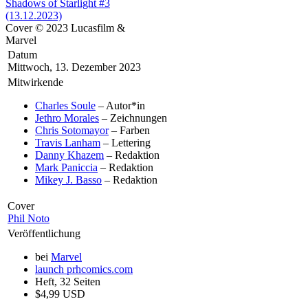
Cover © 2023 Lucasfilm &
Marvel
Datum
Mittwoch, 13. Dezember 2023
Mitwirkende
Charles Soule
– Autor*in
Jethro Morales
– Zeichnungen
Chris Sotomayor
– Farben
Travis Lanham
– Lettering
Danny Khazem
– Redaktion
Mark Paniccia
– Redaktion
Mikey J. Basso
– Redaktion
Cover
Phil Noto
Veröffentlichung
bei
Marvel
launch
prhcomics.com
Heft, 32 Seiten
$4,99 USD