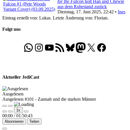
for the Falcon
holt Han und Chewie
aus dem Ruhestand zurück
Dienstag, 17. Juni 2025, 22:42 •
Ines
Eintrag erstellt von: Lukas. Letzte Änderung von: Florian.
Folgt uns
WhatsApp
Folgt uns auf Instagram
Besucht unseren YouTube-Kanal
RSS-Feed
Bluesky
Folgt uns auf Mastodon
X
Folgt uns auf Face
Aktueller JediCast
Ausgelesen
Ausgelesen #101 - Zannah und die starken Männer
Play
Pause
1x
Episode
Episode
00:00
/
01:50:43
Abonnieren
Teilen