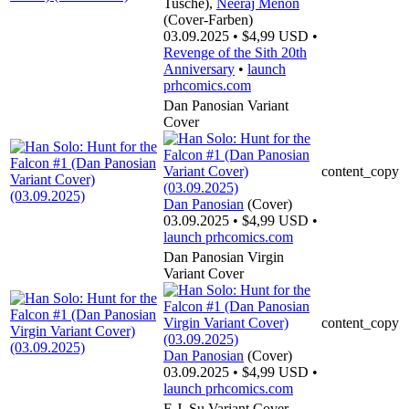
Tusche),
Neeraj Menon
(Cover-Farben)
03.09.2025 • $4,99 USD •
Revenge of the Sith 20th
Anniversary
•
launch
prhcomics.com
Dan Panosian Variant
Cover
content_copy
Dan Panosian
(Cover)
03.09.2025 • $4,99 USD •
launch
prhcomics.com
Dan Panosian Virgin
Variant Cover
content_copy
Dan Panosian
(Cover)
03.09.2025 • $4,99 USD •
launch
prhcomics.com
E.J. Su Variant Cover