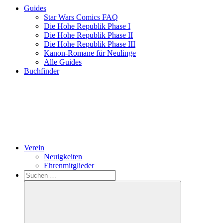
Guides
Star Wars Comics FAQ
Die Hohe Republik Phase I
Die Hohe Republik Phase II
Die Hohe Republik Phase III
Kanon-Romane für Neulinge
Alle Guides
Buchfinder
Verein
Neuigkeiten
Ehrenmitglieder
Search
Suchen
nach: