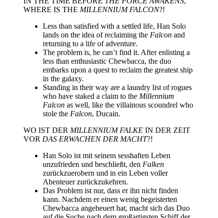
IN THE TIME BEFORE
THE FORCE AWAKENS
,
WHERE IS THE
MILLENNIUM FALCON
?!
Less than satisfied with a settled life, Han Solo
lands on the idea of reclaiming the
Falcon
and
returning to a life of adventure.
The problem is, he can’t find it. After enlisting a
less than enthusiastic Chewbacca, the duo
embarks upon a quest to reclaim the greatest ship
in the galaxy.
Standing in their way are a laundry list of rogues
who have staked a claim to the
Millennium
Falcon
as well, like the villainous scoundrel who
stole the
Falcon
, Ducain.
WO IST DER
MILLENNIUM FALKE
IN DER ZEIT
VOR
DAS ERWACHEN DER MACHT
?!
Han Solo ist mit seinem sesshaften Leben
unzufrieden und beschließt, den
Falken
zurückzuerobern und in ein Leben voller
Abenteuer zurückzukehren.
Das Problem ist nur, dass er ihn nicht finden
kann. Nachdem er einen wenig begeisterten
Chewbacca angeheuert hat, macht sich das Duo
auf die Suche nach dem großartigsten Schiff der