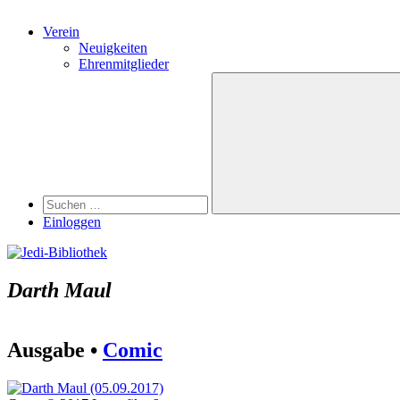
Verein
Neuigkeiten
Ehrenmitglieder
Search
Suchen
nach:
Suchen
Einloggen
Darth Maul
Ausgabe •
Comic