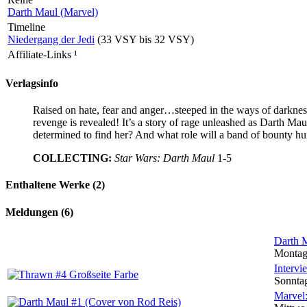
Darth Maul (Marvel)
Timeline
Niedergang der Jedi
(33 VSY bis 32 VSY)
Affiliate-Links
¹
Verlagsinfo
Raised on hate, fear and anger…steeped in the ways of darkness
revenge is revealed! It’s a story of rage unleashed as Darth Mau
determined to find her? And what role will a band of bounty hu
COLLECTING:
Star Wars: Darth Maul
1-5
Enthaltene Werke (2)
Meldungen (6)
Darth M
Montag,
Intervi
Sonntag
Marvel