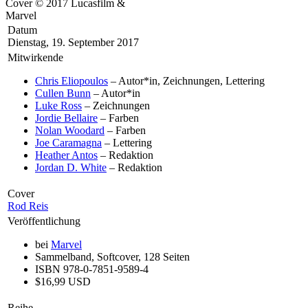
Cover © 2017 Lucasfilm &
Marvel
Datum
Dienstag, 19. September 2017
Mitwirkende
Chris Eliopoulos
– Autor*in, Zeichnungen, Lettering
Cullen Bunn
– Autor*in
Luke Ross
– Zeichnungen
Jordie Bellaire
– Farben
Nolan Woodard
– Farben
Joe Caramagna
– Lettering
Heather Antos
– Redaktion
Jordan D. White
– Redaktion
Cover
Rod Reis
Veröffentlichung
bei
Marvel
Sammelband, Softcover, 128 Seiten
ISBN 978-0-7851-9589-4
$16,99 USD
Reihe