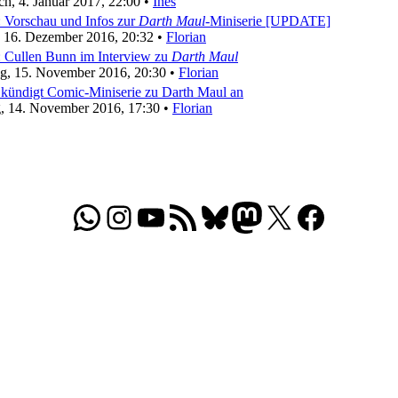
h, 4. Januar 2017, 22:00 •
Ines
 Vorschau und Infos zur
Darth Maul
-Miniserie [UPDATE]
, 16. Dezember 2016, 20:32 •
Florian
: Cullen Bunn im Interview zu
Darth Maul
ag, 15. November 2016, 20:30 •
Florian
kündigt Comic-Miniserie zu Darth Maul an
, 14. November 2016, 17:30 •
Florian
WhatsApp
Folgt uns auf Instagram
Besucht unseren YouTube-Kanal
RSS-Feed
Bluesky
Folgt uns auf Mastodon
X
Folgt uns auf Face