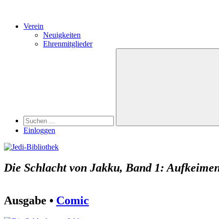
Verein
Neuigkeiten
Ehrenmitglieder
Search
Suchen
nach:
Suchen
Einloggen
Die Schlacht von Jakku, Band 1: Aufkeime
Ausgabe •
Comic