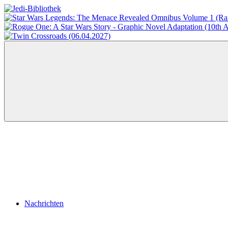
Zum
Inhalt
Jedi-
Das
springen
Bibliothek
Portal
für
Star
Wars-
Literatur
Menü
Nachrichten