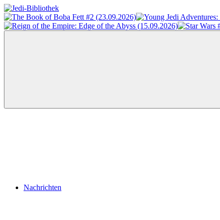
Zum
Inhalt
Jedi-
Das
springen
Bibliothek
Portal
für
Star
Wars-
Literatur
Menü
Nachrichten