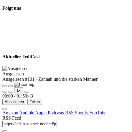
Folgt uns
Aktueller JediCast
Ausgelesen
Ausgelesen #101 - Zannah und die starken Männer
Play
Pause
1x
Episode
Episode
00:00
/
01:50:43
Abonnieren
Teilen
Amazon
Audible
Apple Podcasts
RSS
Spotify
YouTube
RSS Feed