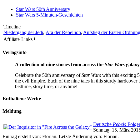
Star Wars 50th Anniversary
Star Wars 5-Minuten-Geschichten
Timeline
Niedergang der Jedi
,
Ära der Rebellion
,
Aufstieg der Ersten Ordnun
Affiliate-Links
¹
Verlagsinfo
A collection of nine stories from across the
Star Wars
galaxy 
Celebrate the 50th anniversary of
Star Wars
with this exciting 5
the evil Empire. Each of the nine tales in this sturdy hardcover 
bedtime, story time, or anytime!
Enthaltene Werke
Meldung
Deutsche
Rebels
-Folge
Sonntag, 15. März 2015
Eintrag erstellt von: Florian. Letzte Änderung von: Florian.