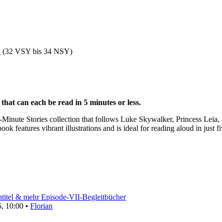
g
(32 VSY bis 34 NSY)
that can each be read in 5 minutes or less.
-Minute Stories collection that follows Luke Skywalker, Princess Leia, 
book features vibrant illustrations and is ideal for reading aloud in just
ntitel & mehr Episode-VII-Begleitbücher
, 10:00 •
Florian