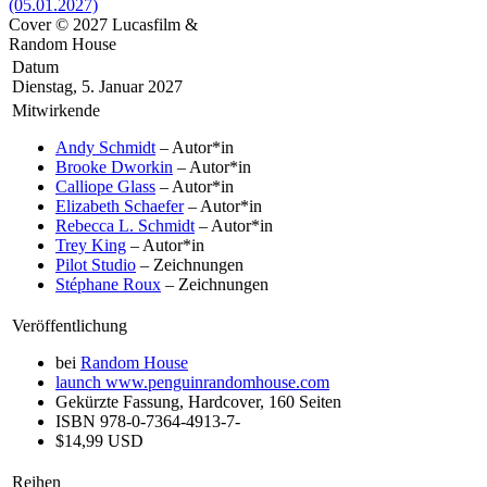
Cover © 2027 Lucasfilm &
Random House
Datum
Dienstag, 5. Januar 2027
Mitwirkende
Andy Schmidt
– Autor*in
Brooke Dworkin
– Autor*in
Calliope Glass
– Autor*in
Elizabeth Schaefer
– Autor*in
Rebecca L. Schmidt
– Autor*in
Trey King
– Autor*in
Pilot Studio
– Zeichnungen
Stéphane Roux
– Zeichnungen
Veröffentlichung
bei
Random House
launch
www.penguinrandomhouse.com
Gekürzte Fassung, Hardcover, 160 Seiten
ISBN 978-0-7364-4913-7-
$14,99 USD
Reihen