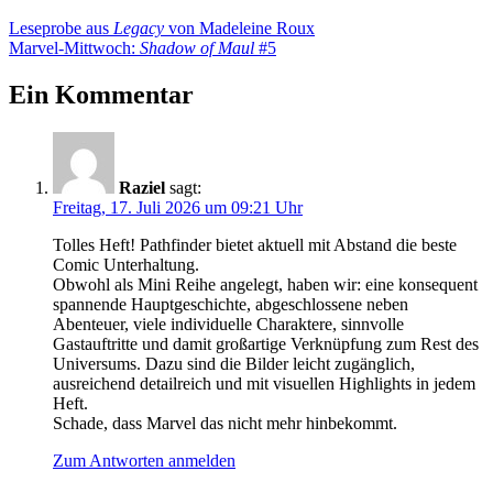
Beitragsnavigation
Vorheriger
Leseprobe aus
Legacy
von Madeleine Roux
Beitrag:
Nächster
Marvel-Mittwoch:
Shadow of Maul
#5
Beitrag:
Ein Kommentar
Raziel
sagt:
Freitag, 17. Juli 2026 um 09:21 Uhr
Tolles Heft! Pathfinder bietet aktuell mit Abstand die beste
Comic Unterhaltung.
Obwohl als Mini Reihe angelegt, haben wir: eine konsequent
spannende Hauptgeschichte, abgeschlossene neben
Abenteuer, viele individuelle Charaktere, sinnvolle
Gastauftritte und damit großartige Verknüpfung zum Rest des
Universums. Dazu sind die Bilder leicht zugänglich,
ausreichend detailreich und mit visuellen Highlights in jedem
Heft.
Schade, dass Marvel das nicht mehr hinbekommt.
Zum Antworten anmelden