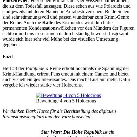
Polizeirevier
. Hier sehen Portraits der vier Wissenschaftler:innen,
die zu dem Todesfall aussagen. Diese sehen aus wie Polaroids und
sind jeweils mit deren Namen in Aurabesh versehen. Beide Seiten
sind sehr stimmungsvoll und passen wunderbar zum Krimi-Genre
der Reihe. Auch die
Kälte
des Eismondes wird durch die
permanenten Kondensationswölkchen vor den Mündern der Figuren
sichtbar und uns Leser:innen dadurch ständig bewusst. Insgesamt
wurde sich hier sehr viel Mühe bei der visuellen Umsetzung
gegeben.
Fazit
Heft #3 der
Pathfinders
-Reihe erhöht nochmals die Spannung der
Krimi-Handlung, erfreut Fans erneut mit einem Cameo und bietet
auch visuell einiges Interessantes. Das macht Lust auf mehr. Dafür
vergebe ich wieder starke vier Holocrons.
Bewertung: 4 von 5 Holocrons
Wir danken Dark Horse für die Bereitstellung des digitalen
Rezensionsexemplars und der Vorschauseiten.
Star Wars: Die Hohe Republik
ist ein