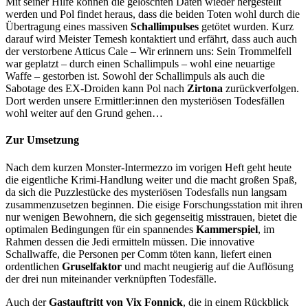
Mit seiner Hilfe können die gelöschten Daten wieder hergestellt
werden und Pol findet heraus, dass die beiden Toten wohl durch die
Übertragung eines massiven
Schallimpulses
getötet wurden. Kurz
darauf wird Meister Temesh kontaktiert und erfährt, dass auch auch
der verstorbene Atticus Cale – Wir erinnern uns: Sein Trommelfell
war geplatzt – durch einen Schallimpuls – wohl eine neuartige
Waffe – gestorben ist. Sowohl der Schallimpuls als auch die
Sabotage des EX-Droiden kann Pol nach
Zirtona
zurückverfolgen.
Dort werden unsere Ermittler:innen den mysteriösen Todesfällen
wohl weiter auf den Grund gehen…
Zur Umsetzung
Nach dem kurzen Monster-Intermezzo im vorigen Heft geht heute
die eigentliche Krimi-Handlung weiter und die macht großen Spaß,
da sich die Puzzlestücke des mysteriösen Todesfalls nun langsam
zusammenzusetzen beginnen. Die eisige Forschungsstation mit ihren
nur wenigen Bewohnern, die sich gegenseitig misstrauen, bietet die
optimalen Bedingungen für ein spannendes
Kammerspiel
, im
Rahmen dessen die Jedi ermitteln müssen. Die innovative
Schallwaffe, die Personen per Comm töten kann, liefert einen
ordentlichen
Gruselfaktor
und macht neugierig auf die Auflösung
der drei nun miteinander verknüpften Todesfälle.
Auch der
Gastauftritt von Vix Fonnick
, die in einem Rückblick