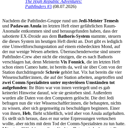
The High Republic Adventures:
Pathfinders
#3
(08.07.2026)
Nachdem die Pathfinder-Gruppe rund um
Jedi-Meister Temesh
und
Padawan Anula
im letzten Heft einer gefährlichen Raum-
Anomalie entkommen sind und herausgefunden haben, dass der
sabotierte EX-Droide aus dem
Bathoris-System
stammte, steuern
die dieses System im heutigen Heft direkt an. Dort gibt es lediglich
eine Umweltforschungsstation auf einem eisbedeckten Mond, auf
der nur wenige Wesen arbeiten. Überraschenderweise sind unsere
Pathfinder-Crew aber nicht die einzigen, die es nach Bathoris
verschlagen hat, denn Meisterin
Vix Fonnick
, die im letzten Heft
schon einen Cameo hatte, ist bereits da, weil sie über Com von der
Station durchdringende
Schreie
gehört hat. Vix hat bereits die vier
Wissenschaftler:innen, die auf der Station arbeiten, angetroffen und
zwei Comm-Spezialisten unter mysteriösen Umständen tot
aufgefunden
: Ihr Büro war von innen verriegelt und es gab
keinerlei Hinweise darauf, wie sie gestorben sind. Außerdem
wurden alle Daten von den Computern gelöscht. Die drei Jedi
befragen nun die vier Wissenschaftler:innen, die behaupten, nichts
zu wissen, aber sich gegenseitig zu beschuldigen beginnen. Einer
von ihnen,
Heb
, flieht schließlich, wird aber von Anula aufgehalten.
Es stellt sich heraus, dass er nur seine Erpressungen vertuschen
wollte, aber nichts mit dem Tod der Comm-Spezialisten zu tun hatte.