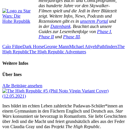
mehrjähriges Buch- und Comicprogramm,
das hunderte Jahre vor den Skywalker-
Filmen spielt und die Jedi in ihrer Blütezeit
zeigt. Weitere Infos, News, Podcasts und
Rezensionen gibt es in
unserem Portal
und
in der
Datenbank
. Beachtet auch unsere
Guides zur Lesereihenfolge von
Phase I
,
Phase II
und
Phase III
.
Caìo Filipe
Dark Horse
George Mann
Michael Atiyeh
Pathfinders
The
High Republic
The High Republic Adventures
Weitere Infos
Über
Ines
Alle Beiträge ansehen
Ines bildet im echten Leben zahlreiche Padawan-Schüler*innen an
einem Gymnasium in den Fächern Englisch und Deutsch aus.
Star
Wars
konsumiert sie bevorzugt in Romanform. Sie liebt Geschichten
über Jedi und die Macht und feiert grundsätzlich alles aus der Feder
von Claudia Gray und das Projekt
The High Republic
.