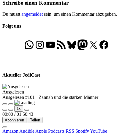
Schreibe einen Kommentar
Du musst
angemeldet
sein, um einen Kommentar abzugeben.
Folgt uns
WhatsApp
Folgt uns auf Instagram
Besucht unseren YouTube-Kanal
RSS-Feed
Bluesky
Folgt uns auf Mastodon
X
Folgt uns auf Face
Aktueller JediCast
Ausgelesen
Ausgelesen #101 - Zannah und die starken Männer
Play
Pause
1x
Episode
Episode
00:00
/
01:50:43
Abonnieren
Teilen
Amazon
Audible
Apple Podcasts
RSS
Spotify
YouTube