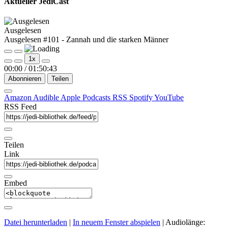
Aktueller JediCast
Ausgelesen
Ausgelesen #101 - Zannah und die starken Männer
Play
Pause
1x
Episode
Episode
00:00
/
01:50:43
Abonnieren
Teilen
Amazon
Audible
Apple Podcasts
RSS
Spotify
YouTube
RSS Feed
Teilen
Link
Embed
Datei herunterladen
|
In neuem Fenster abspielen
|
Audiolänge: