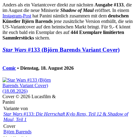
Anders als ein Variantcover direkt zur nächsten
Ausgabe #133
, die
im August die neue Miniserie
Shadow of Maul
eröffnet. In einem
Instagram-Post
hat Panini nämlich zusammen mit dem
deutschen
Künstler Björn Barends
jene zusätzliche Version enthüllt, die sein
US-Variantcover auf den heimischen Markt bringt. Für 9,- € könnt
ihr euch bald ein Exemplar des auf
444 Exemplare limitierten
Sammlerstücks
sichern.
Star Wars
#133 (Björn Barends Variant Cover)
Comic
• Dienstag, 18. August 2026
Cover © 2026 Lucasfilm &
Panini
Variante von
Star Wars
#133:
Die Herrschaft Kylo Rens, Teil 12
&
Shadow of
Maul, Teil 1
Cover
Björn Barends