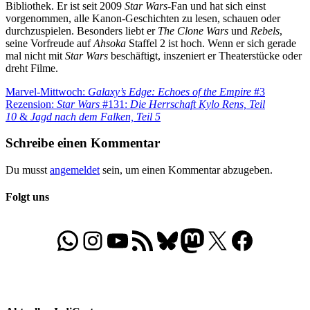
Bibliothek. Er ist seit 2009
Star Wars
-Fan und hat sich einst
vorgenommen, alle Kanon-Geschichten zu lesen, schauen oder
durchzuspielen. Besonders liebt er
The Clone Wars
und
Rebels
,
seine Vorfreude auf
Ahsoka
Staffel 2 ist hoch. Wenn er sich gerade
mal nicht mit
Star Wars
beschäftigt, inszeniert er Theaterstücke oder
dreht Filme.
Beitragsnavigation
Vorheriger
Marvel-Mittwoch:
Galaxy’s Edge: Echoes of the Empire
#3
Beitrag:
Nächster
Rezension:
Star Wars
#131:
Die Herrschaft Kylo Rens, Teil
Beitrag:
10
&
Jagd nach dem Falken, Teil 5
Schreibe einen Kommentar
Du musst
angemeldet
sein, um einen Kommentar abzugeben.
Folgt uns
WhatsApp
Folgt uns auf Instagram
Besucht unseren YouTube-Kanal
RSS-Feed
Bluesky
Folgt uns auf Mastodon
X
Folgt uns auf Face