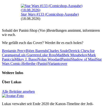
Star Wars
#133 (Comicshop-Ausgabe)
(18.08.2026)
Sobald der Panini-Shop (Vor-)Bestellungen annimmt, informieren
wir euch.
Wie gefällt euch das Cover? Werdet ihr es euch holen?
Benjamin Percy
Björn Barends
Charles Soule
Derrick Chew
Joe
Caramagna
Luis Guerrero
Luke Ross
Madibek Musabekov
Mark
Paniccia
Mikey J. Basso
Nolan Woodard
Panini
Shadow of Maul
Star
Wars Comic-Heftreihe (Panini)
Variantcover
Weitere Infos
Über
Lukas
Alle Beiträge ansehen
Lukas verwaltet seit Ende 2020 die Kanon-Timeline der Jedi-