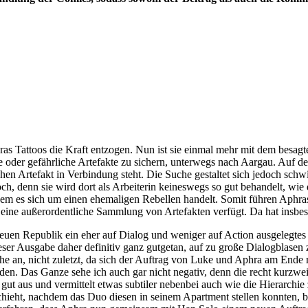
Tattoos die Kraft entzogen. Nun ist sie einmal mehr mit dem besagten 
ige oder gefährliche Artefakte zu sichern, unterwegs nach Aargau. Auf
n Artefakt in Verbindung steht. Die Suche gestaltet sich jedoch schwie
och, denn sie wird dort als Arbeiterin keineswegs so gut behandelt, w
em es sich um einen ehemaligen Rebellen handelt. Somit führen Aphra
eine außerordentliche Sammlung von Artefakten verfügt. Da hat insbe
 Neuen Republik ein eher auf Dialog und weniger auf Action ausgelegt
ieser Ausgabe daher definitiv ganz gutgetan, auf zu große Dialogblasen 
ihe an, nicht zuletzt, da sich der Auftrag von Luke und Aphra am Ende 
en. Das Ganze sehe ich auch gar nicht negativ, denn die recht kurzweil
 gut aus und vermittelt etwas subtiler nebenbei auch wie die Hierarc
ieht, nachdem das Duo diesen in seinem Apartment stellen konnten, bl