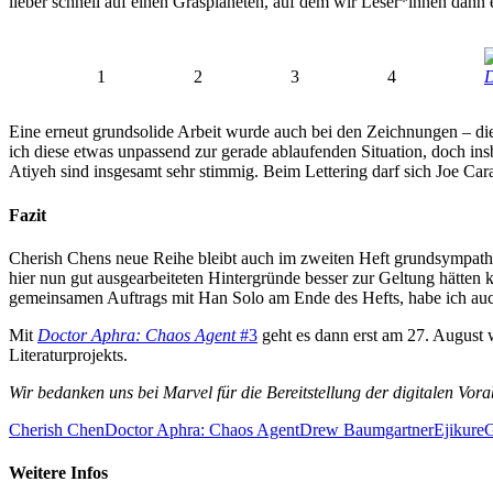
lieber schnell auf einen Grasplaneten, auf dem wir Leser*innen dan
1
2
3
4
D
Eine erneut grundsolide Arbeit wurde auch bei den Zeichnungen – di
ich diese etwas unpassend zur gerade ablaufenden Situation, doch in
Atiyeh sind insgesamt sehr stimmig. Beim Lettering darf sich Joe C
Fazit
Cherish Chens neue Reihe bleibt auch im zweiten Heft grundsympathis
hier nun gut ausgearbeiteten Hintergründe besser zur Geltung hätt
gemeinsamen Auftrags mit Han Solo am Ende des Hefts, habe ich au
Mit
Doctor Aphra: Chaos Agent
#3
geht es dann erst am 27. August 
Literaturprojekts.
Wir bedanken uns bei Marvel für die Bereitstellung der digitalen Vo
Cherish Chen
Doctor Aphra: Chaos Agent
Drew Baumgartner
Ejikure
G
Weitere Infos