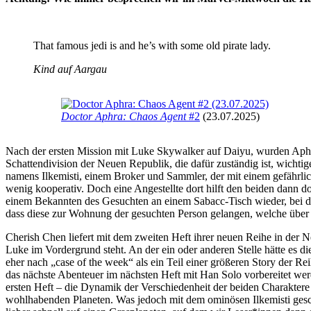
That famous jedi is and he’s with some old pirate lady.
Kind auf Aargau
Doctor Aphra: Chaos Agent
#2
(23.07.2025)
Nach der ersten Mission mit Luke Skywalker auf Daiyu, wurden Aphras 
Schattendivision der Neuen Republik, die dafür zuständig ist, wicht
namens Ilkemisti, einem Broker und Sammler, der mit einem gefährliche
wenig kooperativ. Doch eine Angestellte dort hilft den beiden dann d
einem Bekannten des Gesuchten an einem Sabacc-Tisch wieder, bei d
dass diese zur Wohnung der gesuchten Person gelangen, welche über 
Cherish Chen liefert mit dem zweiten Heft ihrer neuen Reihe in der
Luke im Vordergrund steht. An der ein oder anderen Stelle hätte es d
eher nach „case of the week“ als ein Teil einer größeren Story der Re
das nächste Abenteuer im nächsten Heft mit Han Solo vorbereitet werd
ersten Heft – die Dynamik der Verschiedenheit der beiden Charaktere
wohlhabenden Planeten. Was jedoch mit dem ominösen Ilkemisti gesch