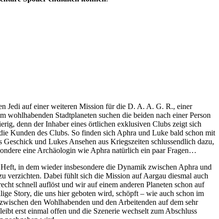
Jedi auf einer weiteren Mission für die D. A. A. G. R., einer
 dem wohlhabenden Stadtplaneten suchen die beiden nach einer Person
rig, denn der Inhaber eines örtlichen exklusiven Clubs zeigt sich
ie die Kunden des Clubs. So finden sich Aphra und Luke bald schon mit
s Geschick und Lukes Ansehen aus Kriegszeiten schlussendlich dazu,
sondere eine Archäologin wie Aphra natürlich ein paar Fragen…
es Heft, in dem wieder insbesondere die Dynamik zwischen Aphra und
zu verzichten. Dabei fühlt sich die Mission auf Aargau diesmal auch
recht schnell auflöst und wir auf einem anderen Planeten schon auf
ige Story, die uns hier geboten wird, schöpft – wie auch schon im
hie zwischen den Wohlhabenden und den Arbeitenden auf dem sehr
eibt erst einmal offen und die Szenerie wechselt zum Abschluss