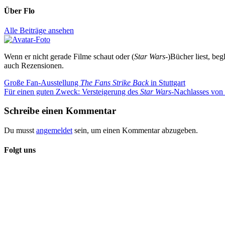
Über
Flo
Alle Beiträge ansehen
Wenn er nicht gerade Filme schaut oder (
Star Wars
-)Bücher liest, beg
auch Rezensionen.
Beitragsnavigation
Vorheriger
Große Fan-Ausstellung
The Fans Strike Back
in Stuttgart
Beitrag:
Nächster
Für einen guten Zweck: Versteigerung des
Star Wars
-Nachlasses von 
Beitrag:
Schreibe einen Kommentar
Du musst
angemeldet
sein, um einen Kommentar abzugeben.
Folgt uns