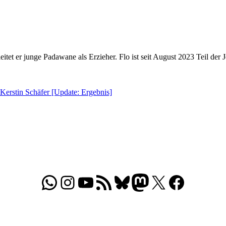
leitet er junge Padawane als Erzieher. Flo ist seit August 2023 Teil de
Kerstin Schäfer [Update: Ergebnis]
WhatsApp
Folgt uns auf Instagram
Besucht unseren YouTube-Kanal
RSS-Feed
Bluesky
Folgt uns auf Mastodon
X
Folgt uns auf Face