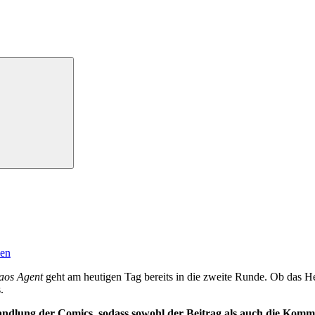
nen
aos Agent
geht am heutigen Tag bereits in die zweite Runde. Ob das 
.
dlung der Comics, sodass sowohl der Beitrag als auch die Komme