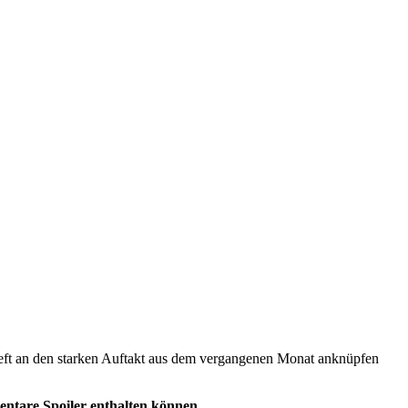
Heft an den starken Auftakt aus dem vergangenen Monat anknüpfen
ntare Spoiler enthalten können
.