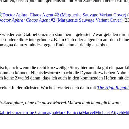
n erfahren, dass Aphra nun gemeinsam mit Han Solo einem neuen Auftr
octor Aphra: Chaos Agent
#2 (Marguerite Sauvage Variant Cover)
(23
e wieder von Gabriel Guzman stammen – geleistet. Zwar gefallen mir m
sbesondere die Hintergründe z.B. im Club oder allgemein auf dem Plane
aramagna dann zumindest gegen Ende einmal richtig austoben.
ch, auch wenn die recht kurzweilige Story hier und da gut ein paar kür
en kommen können. Nichtsdestotrotz macht die Dynamik zwischen Aphr
ch keine Zweifel daran, dass ich auch in den kommenden Heften mit 
weiter. In der nächsten Woche erwartet euch dann mit
The High Republi
rab-Exemplare, ohne die unser Marvel-Mittwoch nicht möglich wäre.
abriel Guzman
Joe Caramagna
Mark Paniccia
Marvel
Michael Atiyeh
Mik