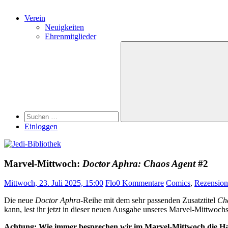
Verein
Neuigkeiten
Ehrenmitglieder
Search
Suchen
nach:
Suchen
Einloggen
Marvel-Mittwoch:
Doctor Aphra: Chaos Agent
#2
Mittwoch, 23. Juli 2025, 15:00
Flo
0 Kommentare
Comics
,
Rezensio
Die neue
Doctor Aphra
-Reihe mit dem sehr passenden Zusatztitel
Ch
kann, lest ihr jetzt in dieser neuen Ausgabe unseres Marvel-Mittwochs
Achtung: Wie immer besprechen wir im Marvel-Mittwoch die Han