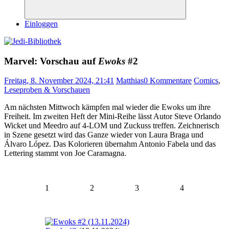
Suchen
Einloggen
Marvel: Vorschau auf
Ewoks
#2
Freitag, 8. November 2024, 21:41
Matthias
0 Kommentare
Comics
,
Leseproben & Vorschauen
Am nächsten Mittwoch kämpfen mal wieder die Ewoks um ihre
Freiheit. Im zweiten Heft der Mini-Reihe lässt Autor Steve Orlando
Wicket und Meedro auf 4-LOM und Zuckuss treffen. Zeichnerisch
in Szene gesetzt wird das Ganze wieder von Laura Braga und
Álvaro López. Das Kolorieren übernahm Antonio Fabela und das
Lettering stammt von Joe Caramagna.
1
2
3
4