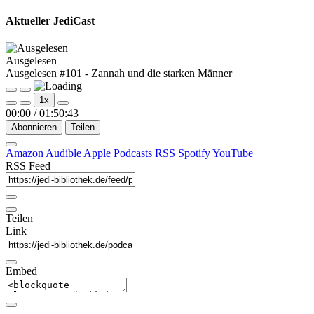
Aktueller JediCast
Ausgelesen
Ausgelesen #101 - Zannah und die starken Männer
Play
Pause
1x
Episode
Episode
00:00
/
01:50:43
Abonnieren
Teilen
Amazon
Audible
Apple Podcasts
RSS
Spotify
YouTube
RSS Feed
Teilen
Link
Embed