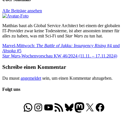
Alle Beiträge ansehen
Matthias baut als Global Service Architect bei einem der globalen
IT-Provider zwar keine Todessterne, ist aber ansonsten immer für
alles zu haben, was mit Sci-Fi und
Star Wars
zu tun hat.
Beitragsnavigation
Vorheriger
Marvel-Mittwoch:
The Battle of Jakku: Insurgency Rising
#4 und
Beitrag:
Ahsoka
#5
Nächster
Star Wars
-Wochenvorschau KW 46/2024 (11.11. – 17.11.2024)
Beitrag:
Schreibe einen Kommentar
Du musst
angemeldet
sein, um einen Kommentar abzugeben.
Folgt uns
WhatsApp
Folgt uns auf Instagram
Besucht unseren YouTube-Kanal
RSS-Feed
Bluesky
Folgt uns auf Mastodon
X
Folgt uns auf Face