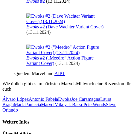
Ewoks
#2
(13.11.2024)
Ewoks
#2 (Dave Wachter Variant Cover)
(13.11.2024)
Ewoks
#2 („Meedro“ Action Figure
Variant Cover)
(13.11.2024)
Quellen: Marvel und
AIPT
Wie üblich gibt es im nächsten Marvel-Mittwoch eine Rezension für
euch.
Álvaro López
Antonio Fabela
Ewoks
Joe Caramagna
Laura
Braga
Mark Paniccia
Marvel
Mikey J. Basso
Pete Woods
Steve
Orlando
Weitere Infos
Über
Matthias