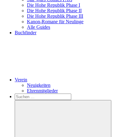
Die Hohe Republik Phase I
Die Hohe Republik Phase II
Die Hohe Republik Phase III
Kanon-Romane für Neulinge
Alle Guides
Buchfinder
Verein
Neuigkeiten
Ehrenmitglieder
Search
Suchen
nach: