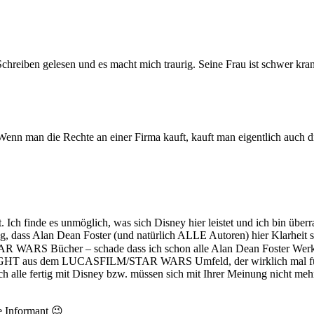
 Schreiben gelesen und es macht mich traurig. Seine Frau ist schwer kr
l. Wenn man die Rechte an einer Firma kauft, kauft man eigentlich auch 
ft. Ich finde es unmöglich, was sich Disney hier leistet und ich bin übe
ung, dass Alan Dean Foster (und natürlich ALLE Autoren) hier Klarhe
TAR WARS Bücher – schade dass ich schon alle Alan Dean Foster Werk
YWEIGHT aus dem LUCASFILM/STAR WARS Umfeld, der wirklich mal für 
h alle fertig mit Disney bzw. müssen sich mit Ihrer Meinung nicht me
ge Informant 😉