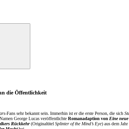
n die Öffentlichkeit
ars
-Fans sehr bekannt sein. Immerhin ist er die erste Person, die sich
St
 Namen George Lucas veröffentlichte
Romanadaption von
Eine neue
lkers Rückkehr
(Originaltitel
Splinter of the Mind’s Eye
) aus dem Jahr
er Macht
bei.