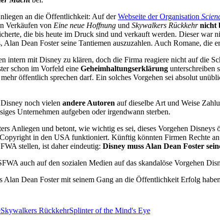
liegen an die Öffentlichkeit: Auf der
Webseite der Organisation
Scien
n Verkäufen von
Eine neue Hoffnung
und
Skywalkers Rückkehr
nicht
cherte, die bis heute im Druck sind und verkauft werden. Dieser war n
gs, Alan Dean Foster seine Tantiemen auszuzahlen. Auch Romane, die er
gen intern mit Disney zu klären, doch die Firma reagiere nicht auf die 
ter schon im Vorfeld eine
Geheimhaltungserklärung
unterschreiben 
 mehr öffentlich sprechen darf. Ein solches Vorgehen sei absolut unübl
ss Disney noch vielen
andere Autoren
auf dieselbe Art und Weise Zahlun
iesiges Unternehmen aufgeben oder irgendwann sterben.
rs Anliegen und betont, wie wichtig es sei, dieses Vorgehen Disneys
e Copyright in den USA funktioniert. Künftig könnten Firmen Rechte 
FWA stellen, ist daher eindeutig:
Disney muss Alan Dean Foster sein
FWA auch auf den sozialen Medien auf das skandalöse Vorgehen Dis
s Alan Dean Foster mit seinem Gang an die Öffentlichkeit Erfolg habe
e
Skywalkers Rückkehr
Splinter of the Mind's Eye