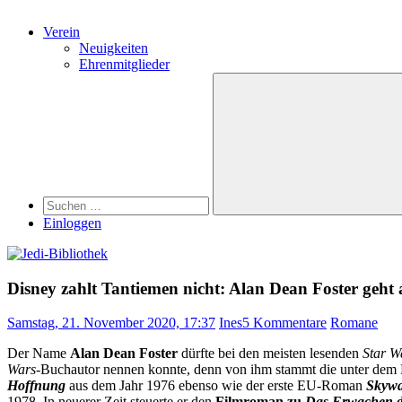
Verein
Neuigkeiten
Ehrenmitglieder
Search
Suchen
nach:
Suchen
Einloggen
Disney zahlt Tantiemen nicht: Alan Dean Foster geht a
Samstag, 21. November 2020, 17:37
Ines
5 Kommentare
Romane
Der Name
Alan Dean Foster
dürfte bei den meisten lesenden
Star W
Wars
-Buchautor nennen konnte, denn von ihm stammt die unter dem
Hoffnung
aus dem Jahr 1976 ebenso wie der erste EU-Roman
Skywa
1978. In neuerer Zeit steuerte er den
Filmroman zu
Das Erwachen d