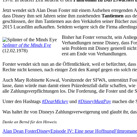
Jetzt wendet sich Alan Dean Foster mit einem Aufsehen erregenden An
dass Disney ihm seit Jahren seine ihm zustehenden
Tantiemen
aus de
geschlossen, der ihm Tantiemen aus den Verkäufen seiner Bücher zusi
2015 Lucasfilm aufkauften. Seitdem weigere sich die Firma allerdin
Bisher hat Foster versucht, sein Anlie
Verhandlungen nenne Disney, dass Fos
Splinter of the Minds Eye
sein Problem mit Disney generell nicht
(12.02.1978)
erst am Ende von Verhandlungen.
Forster wendet sich nun an die Öffentlichkeit, weil er befürchtet, da
Rechte nicht kennen, nach einiger Zeit den Kampf gegen ein solch r
Auch Mary Robinette Kowal, Vorsitzende der SFWA, unterstützt Foste
lasse, dann würde man damit einen Präzedenzfall dafür schaffen, wi
alle Zahlungsverpflichtungen los. Die Forderung, die Foster und die S
Unter den Hashtags
#DearMickey
und
#DisneyMustPay
machen die S
Was haltet ihr von Disneys Zahlungsverweigerung und glaubt ihr, das
Danke an Bernd für den Hinweis.
Alan Dean Foster
Disney
Episode IV: Eine neue Hoffnung
Filmroman