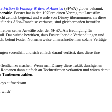
ce Fiction & Fantasy Writers of America
(SFWA) gibt er bekannt,
 bezahle
. Forster hat in den 1970ern einen Vertrag mit Lucasfilm
icht zeitlich begrenzt und wurde von Disney übernommen, als diese
 für das
Alien
-Franchise verfasste, sind gleichermaßen betroffen.
Schreiben seiner Anwälte oder der
SFWA
. Als Bedingung für
soll. Das würde bewirken, dass Foster über die Verhandlungen und
ich, betont Foster. Normalerweise unterschreibe man solche Verträge
gen vorenthält und sich einfach darauf verlässt, dass diese ihre
 öffentlich zu machen. Wenn man Disney diese Taktik durchgehen
an Romanen dann einfach an Tochterfirmen verkaufen und wären damit
e Tantiemen zahlen
.
neys aufmerksam.
n wird?