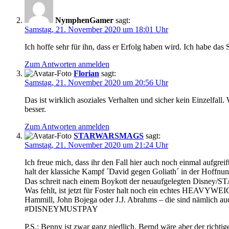
NymphenGamer
sagt:
Samstag, 21. November 2020 um 18:01 Uhr
Ich hoffe sehr für ihn, dass er Erfolg haben wird. Ich habe das
Zum Antworten anmelden
Florian
sagt:
Samstag, 21. November 2020 um 20:56 Uhr
Das ist wirklich asoziales Verhalten und sicher kein Einzelfal
besser.
Zum Antworten anmelden
STARWARSMAGS
sagt:
Samstag, 21. November 2020 um 21:24 Uhr
Ich freue mich, dass ihr den Fall hier auch noch einmal aufgrei
halt der klassiche Kampf ´David gegen Goliath´ in der Hoffn
Das schreit nach einem Boykott der neuaufgelegten Disney/S
Was fehlt, ist jetzt für Foster halt noch ein echtes HEAV
Hammill, John Bojega oder J.J. Abrahms – die sind nämlich auc
#DISNEYMUSTPAY
P.S.: Benny ist zwar ganz niedlich, Bernd wäre aber der richti