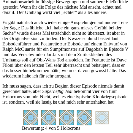
Animationsarbeit in flüssige Bewegungen und saubere Fließeffekte
gesteckt. Wenn ihr die Folge das nächste Mal anseht, achtet mal
darauf. Der Umhang wirkt viel „echter“ als alles andere.
Es gibt natürlich auch wieder einige Anspielungen auf andere Teile
der Saga: Das übliche „Ich habe ein ganz mieses Gefühl bei der
Sache“ wurde dieses Mal tatsächlich nicht so übersetzt, ist aber in
der Originalversion zu finden. Der Kwazelschlund basiert laut
Episodenführer und Featurette zur Episode auf einem Entwurf von
Ralph McQuarrie für ein Sumpfmonster auf Dagobah in Episode V
und das Verschwinden Jar Jars mit dem Zurückbleiben des
Umhangs soll auf Obi-Wans Tod anspielen. Im Featurette ist Dave
Filoni über den letzten Teil sehr überrascht und behauptet, dass er
das besser hinbekommen hätte, wenn er davon gewusst hätte. Das
wiederum halte ich für sehr arrogant.
Ich muss sagen, dass ich zu Beginn dieser Episode niemals damit
gerechnet hätte, aber
Superheftig Jedi
bekommt vier von fünf
Holocrons von mir. Nicht, weil es eine typische Klonkriegsepisode
ist, sondern, weil sie lustig ist und mich sehr unterhalten hat.
Bewertung: 4 von 5 Holocrons