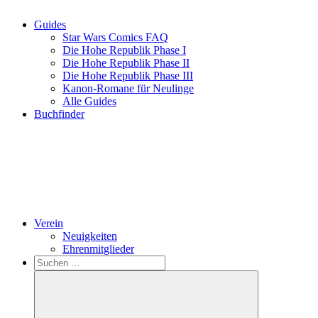
Guides
Star Wars Comics FAQ
Die Hohe Republik Phase I
Die Hohe Republik Phase II
Die Hohe Republik Phase III
Kanon-Romane für Neulinge
Alle Guides
Buchfinder
Verein
Neuigkeiten
Ehrenmitglieder
Search
Suchen
nach: