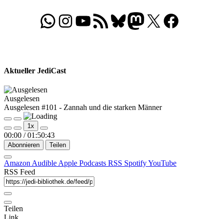
WhatsApp
Folgt uns auf Instagram
Besucht unseren YouTube-Kanal
RSS-Feed
Bluesky
Folgt uns auf Mastodon
X
Folgt uns auf Face
Aktueller JediCast
Ausgelesen
Ausgelesen #101 - Zannah und die starken Männer
Play
Pause
1x
Episode
Episode
00:00
/
01:50:43
Abonnieren
Teilen
Amazon
Audible
Apple Podcasts
RSS
Spotify
YouTube
RSS Feed
Teilen
Link