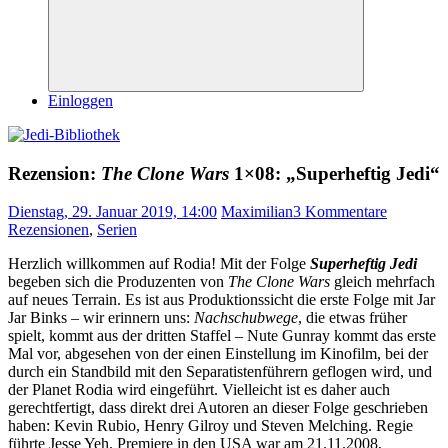
Suchen
Einloggen
Rezension:
The Clone Wars
1×08: „Superheftig Jedi“
Dienstag, 29. Januar 2019, 14:00
Maximilian
3 Kommentare
Rezensionen
,
Serien
Herzlich willkommen auf Rodia! Mit der Folge
Superheftig Jedi
begeben sich die Produzenten von
The Clone Wars
gleich mehrfach
auf neues Terrain. Es ist aus Produktionssicht die erste Folge mit Jar
Jar Binks – wir erinnern uns:
Nachschubwege
, die etwas früher
spielt, kommt aus der dritten Staffel – Nute Gunray kommt das erste
Mal vor, abgesehen von der einen Einstellung im Kinofilm, bei der
durch ein Standbild mit den Separatistenführern geflogen wird, und
der Planet Rodia wird eingeführt. Vielleicht ist es daher auch
gerechtfertigt, dass direkt drei Autoren an dieser Folge geschrieben
haben: Kevin Rubio, Henry Gilroy und Steven Melching. Regie
führte Jesse Yeh. Premiere in den USA war am 21.11.2008,