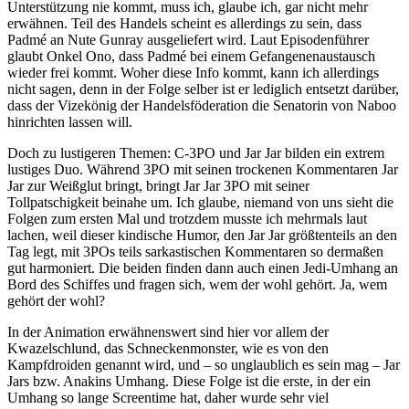
Unterstützung nie kommt, muss ich, glaube ich, gar nicht mehr
erwähnen. Teil des Handels scheint es allerdings zu sein, dass
Padmé an Nute Gunray ausgeliefert wird. Laut Episodenführer
glaubt Onkel Ono, dass Padmé bei einem Gefangenenaustausch
wieder frei kommt. Woher diese Info kommt, kann ich allerdings
nicht sagen, denn in der Folge selber ist er lediglich entsetzt darüber,
dass der Vizekönig der Handelsföderation die Senatorin von Naboo
hinrichten lassen will.
Doch zu lustigeren Themen: C-3PO und Jar Jar bilden ein extrem
lustiges Duo. Während 3PO mit seinen trockenen Kommentaren Jar
Jar zur Weißglut bringt, bringt Jar Jar 3PO mit seiner
Tollpatschigkeit beinahe um. Ich glaube, niemand von uns sieht die
Folgen zum ersten Mal und trotzdem musste ich mehrmals laut
lachen, weil dieser kindische Humor, den Jar Jar größtenteils an den
Tag legt, mit 3POs teils sarkastischen Kommentaren so dermaßen
gut harmoniert. Die beiden finden dann auch einen Jedi-Umhang an
Bord des Schiffes und fragen sich, wem der wohl gehört. Ja, wem
gehört der wohl?
In der Animation erwähnenswert sind hier vor allem der
Kwazelschlund, das Schneckenmonster, wie es von den
Kampfdroiden genannt wird, und – so unglaublich es sein mag – Jar
Jars bzw. Anakins Umhang. Diese Folge ist die erste, in der ein
Umhang so lange Screentime hat, daher wurde sehr viel