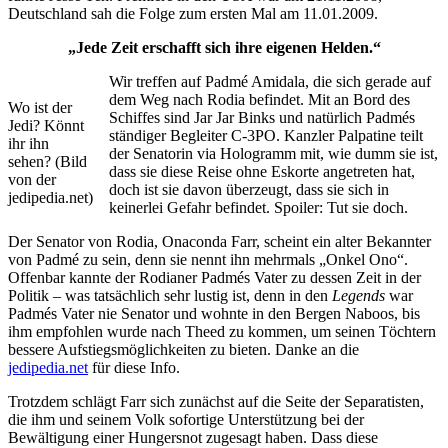
Deutschland sah die Folge zum ersten Mal am 11.01.2009.
„Jede Zeit erschafft sich ihre eigenen Helden.“
Wir treffen auf Padmé Amidala, die sich gerade auf
dem Weg nach Rodia befindet. Mit an Bord des
Wo ist der
Schiffes sind Jar Jar Binks und natürlich Padmés
Jedi? Könnt
ständiger Begleiter C-3PO. Kanzler Palpatine teilt
ihr ihn
der Senatorin via Hologramm mit, wie dumm sie ist,
sehen? (Bild
dass sie diese Reise ohne Eskorte angetreten hat,
von der
doch ist sie davon überzeugt, dass sie sich in
jedipedia.net)
keinerlei Gefahr befindet. Spoiler: Tut sie doch.
Der Senator von Rodia, Onaconda Farr, scheint ein alter Bekannter
von Padmé zu sein, denn sie nennt ihn mehrmals „Onkel Ono“.
Offenbar kannte der Rodianer Padmés Vater zu dessen Zeit in der
Politik – was tatsächlich sehr lustig ist, denn in den
Legends
war
Padmés Vater nie Senator und wohnte in den Bergen Naboos, bis
ihm empfohlen wurde nach Theed zu kommen, um seinen Töchtern
bessere Aufstiegsmöglichkeiten zu bieten. Danke an die
jedipedia.net
für diese Info.
Trotzdem schlägt Farr sich zunächst auf die Seite der Separatisten,
die ihm und seinem Volk sofortige Unterstützung bei der
Bewältigung einer Hungersnot zugesagt haben. Dass diese