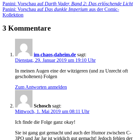
Beitragsnavigation
Vorheriger
Panini: Vorschau auf
Darth Vader, Band 2: Das erlöschende Licht
Beitrag:
Nächster
Panini: Vorschau auf
Das dunkle Imperium
aus der Comic-
Beitrag:
Kollektion
3 Kommentare
im-chaos-daheim.de
sagt:
Dienstag, 29. Januar 2019 um 19:10 Uhr
In meinen Augen eine der witzigeren (und zu Unrecht oft
gescholtenen) Folgen
Zum Antworten anmelden
Schosch
sagt:
Mittwoch, 1. Mai 2019 um 08:11 Uhr
Ich finde die Folge ganz okay!
Sie ist gang gut gemacht und auch der Humor zwischen C-
3PO und Jar Jar ist wirklich gut gemacht! Jedoch fehlen der