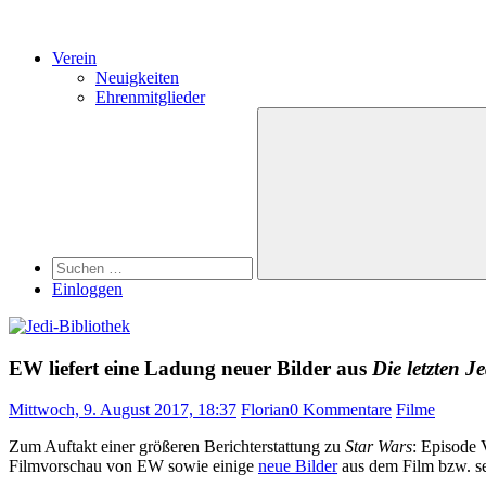
Verein
Neuigkeiten
Ehrenmitglieder
Search
Suchen
nach:
Suchen
Einloggen
EW liefert eine Ladung neuer Bilder aus
Die letzten Je
Mittwoch, 9. August 2017, 18:37
Florian
0 Kommentare
Filme
Zum Auftakt einer größeren Berichterstattung zu
Star Wars
: Episode 
Filmvorschau von EW sowie einige
neue Bilder
aus dem Film bzw. se