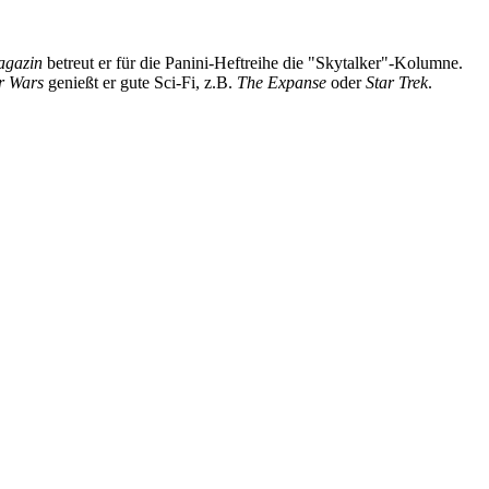
Magazin
betreut er für die Panini-Heftreihe die "Skytalker"-Kolumne.
r Wars
genießt er gute Sci-Fi, z.B.
The Expanse
oder
Star Trek
.
book