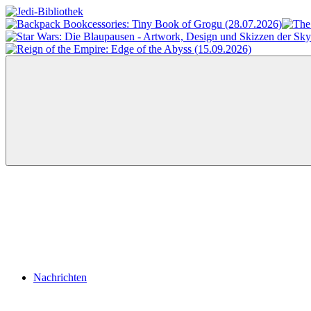
Zum
Inhalt
Jedi-
Das
springen
Bibliothek
Portal
für
Star
Wars-
Literatur
Menü
Nachrichten