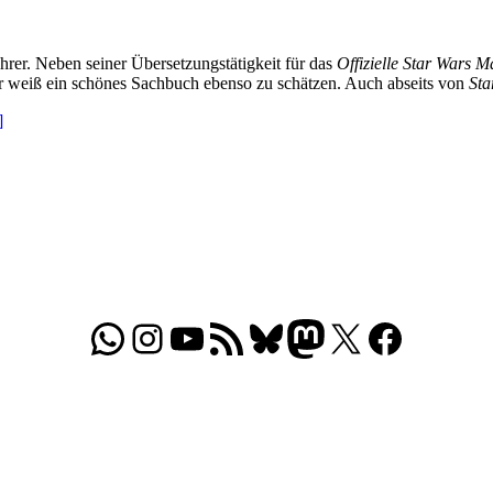
hrer. Neben seiner Übersetzungstätigkeit für das
Offizielle Star Wars 
 weiß ein schönes Sachbuch ebenso zu schätzen. Auch abseits von
Sta
]
WhatsApp
Folgt uns auf Instagram
Besucht unseren YouTube-Kanal
RSS-Feed
Bluesky
Folgt uns auf Mastodon
X
Folgt uns auf Face