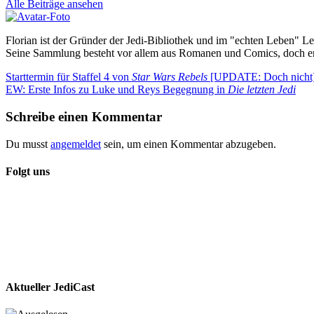
Alle Beiträge ansehen
Florian ist der Gründer der Jedi-Bibliothek und im "echten Leben" Le
Seine Sammlung besteht vor allem aus Romanen und Comics, doch er
Beitragsnavigation
Vorheriger
Starttermin für Staffel 4 von
Star Wars Rebels
[UPDATE: Doch nicht
Beitrag:
Nächster
EW: Erste Infos zu Luke und Reys Begegnung in
Die letzten Jedi
Beitrag:
Schreibe einen Kommentar
Du musst
angemeldet
sein, um einen Kommentar abzugeben.
Folgt uns
Aktueller JediCast