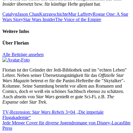
Insider
übersetzt bzw. für künftige Hefte geplant hat.
Catalyst
Jason Chan
Kurzgeschichte
Mur Lafferty
Rogue One: A Star
Wars Story
Star Wars Insider
The Voice of the Empire
Weitere Infos
Über
Florian
Alle Beiträge ansehen
Florian ist der Gründer der Jedi-Bibliothek und im "echten Leben"
Lehrer. Neben seiner Übersetzungstätigkeit für das
Offizielle Star
Wars Magazin
betreut er für die Panini-Heftreihe die "Skytalker"-
Kolumne. Seine Sammlung besteht vor allem aus Romanen und
Comics, doch er weiß ein schönes Sachbuch ebenso zu schätzen.
Auch abseits von
Star Wars
genießt er gute Sci-Fi, z.B.
The
Expanse
oder
Star Trek
.
Beitragsnavigation
Vorheriger
TV-Rezension:
Star Wars Rebels
3×04 „Die imperiale
Beitrag:
Flugakademie“
Nächster
Jede Menge Cover für diverse Jugendromane von Disney-Lucasfilm
Beitrag:
Press