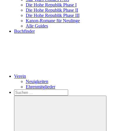
Die Hohe Republik Phase I
Die Hohe Republik Phase II
Die Hohe Republik Phase III
Kanon-Romane für Neulinge
Alle Guides
Buchfinder
Verein
Neuigkeiten
Ehrenmitglieder
Search
Suchen
nach: