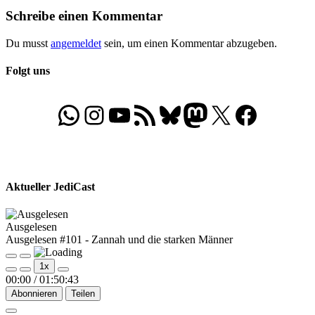
Schreibe einen Kommentar
Du musst
angemeldet
sein, um einen Kommentar abzugeben.
Folgt uns
WhatsApp
Folgt uns auf Instagram
Besucht unseren YouTube-Kanal
RSS-Feed
Bluesky
Folgt uns auf Mastodon
X
Folgt uns auf Face
Aktueller JediCast
Ausgelesen
Ausgelesen #101 - Zannah und die starken Männer
Play
Pause
1x
Episode
Episode
00:00
/
01:50:43
Abonnieren
Teilen