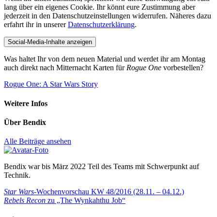
lang über ein eigenes Cookie. Ihr könnt eure Zustimmung aber
jederzeit in den Datenschutzeinstellungen widerrufen. Näheres dazu
erfahrt ihr in unserer
Datenschutzerklärung
.
Social-Media-Inhalte anzeigen
Was haltet Ihr von dem neuen Material und werdet ihr am Montag
auch direkt nach Mitternacht Karten für
Rogue One
vorbestellen?
Rogue One: A Star Wars Story
Weitere Infos
Über
Bendix
Alle Beiträge ansehen
Bendix war bis März 2022 Teil des Teams mit Schwerpunkt auf
Technik.
Beitragsnavigation
Vorheriger
Star Wars
-Wochenvorschau KW 48/2016 (28.11. – 04.12.)
Beitrag:
Nächster
Rebels Recon
zu „The Wynkahthu Job“
Beitrag: