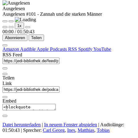
Ausgelesen
Ausgelesen #101 - Zannah und die starken Männer
Play
Pause
1x
Episode
Episode
00:00
/
01:50:43
Abonnieren
Teilen
Amazon
Audible
Apple Podcasts
RSS
Spotify
YouTube
RSS Feed
Teilen
Link
Embed
Datei herunterladen
|
In neuem Fenster abspielen
|
Audiolänge:
01:50:43
| Sprecher:
Carl Georg
,
Ines
,
Matthias
,
Tobias