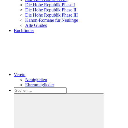
Die Hohe Republik Phase I
Die Hohe Republik Phase II
Die Hohe Republik Phase III
Kanon-Romane für Neulinge
Alle Guides
Buchfinder
Verein
Neuigkeiten
Ehrenmitglieder
Search
Suchen
nach: