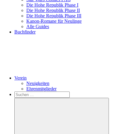
Die Hohe Republik Phase I
Die Hohe Republik Phase II
Die Hohe Republik Phase III
Kanon-Romane für Neulinge
Alle Guides
Buchfinder
Verein
Neuigkeiten
Ehrenmitglieder
Search
Suchen
nach: