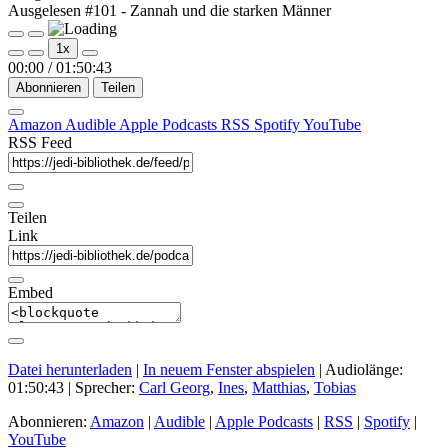
Ausgelesen #101 - Zannah und die starken Männer
Play
Pause
1x
Episode
Episode
00:00
/
01:50:43
Abonnieren
Teilen
Amazon
Audible
Apple Podcasts
RSS
Spotify
YouTube
RSS Feed
Teilen
Link
Embed
Datei herunterladen
|
In neuem Fenster abspielen
|
Audiolänge:
01:50:43
| Sprecher:
Carl Georg
,
Ines
,
Matthias
,
Tobias
Abonnieren:
Amazon
|
Audible
|
Apple Podcasts
|
RSS
|
Spotify
|
YouTube