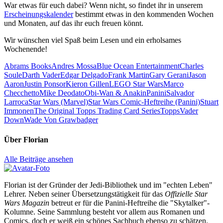
War etwas für euch dabei? Wenn nicht, so findet ihr in unserem
Erscheinungskalender
bestimmt etwas in den kommenden Wochen
und Monaten, auf das ihr euch freuen könnt.
Wir wünschen viel Spaß beim Lesen und ein erholsames
Wochenende!
Abrams Books
Andres Mossa
Blue Ocean Entertainment
Charles
Soule
Darth Vader
Edgar Delgado
Frank Martin
Gary Gerani
Jason
Aaron
Justin Ponsor
Kieron Gillen
LEGO Star Wars
Marco
Checchetto
Mike Deodato
Obi-Wan & Anakin
Panini
Salvador
Larroca
Star Wars (Marvel)
Star Wars Comic-Heftreihe (Panini)
Stuart
Immonen
The Original Topps Trading Card Series
Topps
Vader
Down
Wade Von Grawbadger
Über
Florian
Alle Beiträge ansehen
Florian ist der Gründer der Jedi-Bibliothek und im "echten Leben"
Lehrer. Neben seiner Übersetzungstätigkeit für das
Offizielle Star
Wars Magazin
betreut er für die Panini-Heftreihe die "Skytalker"-
Kolumne. Seine Sammlung besteht vor allem aus Romanen und
Comics, doch er weiß ein schönes Sachbuch ebenso zu schätzen.