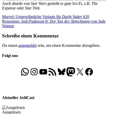
Auch abseits von
Star Wars
genießt er gute Sci-Fi, z.B.
The
Expanse
oder
Star Trek
.
Beitragsnavigation
Vorheriger
Marvel: Ungewöhnliche Variants für
Darth Vader
#20
Beitrag:
Nächster
Rezension:
Jedi-Padawan 8: Der Tag der Abrechnung
von Jude
Beitrag:
Watson
Schreibe einen Kommentar
Du musst
angemeldet
sein, um einen Kommentar abzugeben.
Folgt uns
WhatsApp
Folgt uns auf Instagram
Besucht unseren YouTube-Kanal
RSS-Feed
Bluesky
Folgt uns auf Mastodon
X
Folgt uns auf Face
Aktueller JediCast
Ausgelesen