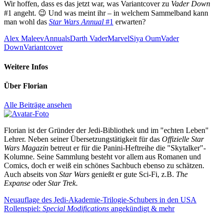
Wir hoffen, dass es das jetzt war, was Variantcover zu
Vader Down
#1 angeht. 😉 Und was meint ihr – in welchem Sammelband kann
man wohl das
Star Wars Annual
#1
erwarten?
Alex Maleev
Annuals
Darth Vader
Marvel
Siya Oum
Vader
Down
Variantcover
Weitere Infos
Über
Florian
Alle Beiträge ansehen
Florian ist der Gründer der Jedi-Bibliothek und im "echten Leben"
Lehrer. Neben seiner Übersetzungstätigkeit für das
Offizielle Star
Wars Magazin
betreut er für die Panini-Heftreihe die "Skytalker"-
Kolumne. Seine Sammlung besteht vor allem aus Romanen und
Comics, doch er weiß ein schönes Sachbuch ebenso zu schätzen.
Auch abseits von
Star Wars
genießt er gute Sci-Fi, z.B.
The
Expanse
oder
Star Trek
.
Beitragsnavigation
Vorheriger
Neuauflage des Jedi-Akademie-Trilogie-Schubers in den USA
Beitrag:
Nächster
Rollenspiel:
Special Modifications
angekündigt & mehr
Beitrag: