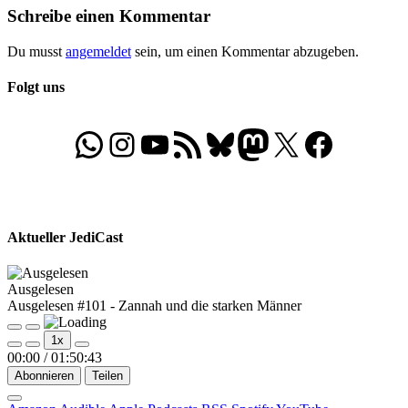
Schreibe einen Kommentar
Du musst
angemeldet
sein, um einen Kommentar abzugeben.
Folgt uns
WhatsApp
Folgt uns auf Instagram
Besucht unseren YouTube-Kanal
RSS-Feed
Bluesky
Folgt uns auf Mastodon
X
Folgt uns auf Face
Aktueller JediCast
Ausgelesen
Ausgelesen #101 - Zannah und die starken Männer
Play
Pause
1x
Episode
Episode
00:00
/
01:50:43
Abonnieren
Teilen