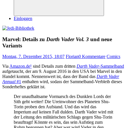
Suchen
Einloggen
Marvel: Details zu
Darth Vader Vol. 3
und neue
Variants
Montag, 7. Dezember 2015, 18:07
Florian
0 Kommentare
Comics
Via
Amazon.de
¹
sind Details zum dritten
Darth Vader
-Sammelband
aufgetaucht, der am 9. August 2016 in den USA bei Marvel in den
Handel kommt. Nennenswert ist, dass der Band das
Darth Vader
Annual
#1
enthalten wird, sodass der Sammelband-Verbleib dieses
Sonderheftes geklärt ist.
Der unaufhaltsame Vormarsch des Dunklen Lords der
Sith geht weiter! Die Ureinwohner des Planeten Shu-
Torin proben den Aufstand. Und das wird das
Imperium auf keinen Fall dulden. Darth Vader wird mit
der Leitung des militärischen Schlags gegen Shu-Torin
beauftragt! Könnte es sein, das sein Aufstieg zum
Ruhm begonnen hat? Aber wer wird Vader in den