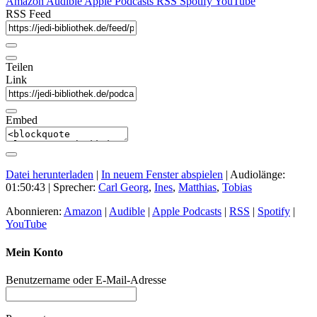
Amazon
Audible
Apple Podcasts
RSS
Spotify
YouTube
RSS Feed
Teilen
Link
Embed
Datei herunterladen
|
In neuem Fenster abspielen
|
Audiolänge:
01:50:43
| Sprecher:
Carl Georg
,
Ines
,
Matthias
,
Tobias
Abonnieren:
Amazon
|
Audible
|
Apple Podcasts
|
RSS
|
Spotify
|
YouTube
Mein Konto
Benutzername oder E-Mail-Adresse