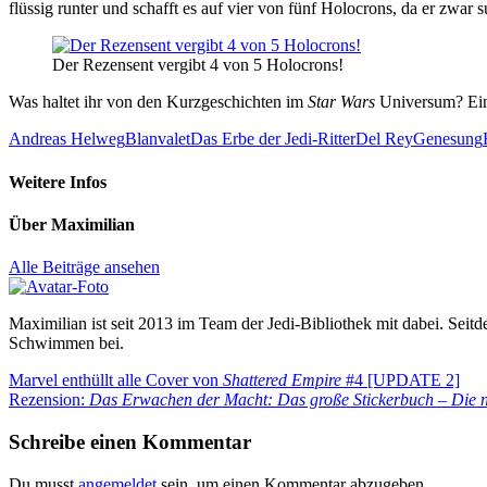
flüssig runter und schafft es auf vier von fünf Holocrons, da er zwar s
Der Rezensent vergibt 4 von 5 Holocrons!
Was haltet ihr von den Kurzgeschichten im
Star Wars
Universum? Eini
Andreas Helweg
Blanvalet
Das Erbe der Jedi-Ritter
Del Rey
Genesung
Weitere Infos
Über
Maximilian
Alle Beiträge ansehen
Maximilian ist seit 2013 im Team der Jedi-Bibliothek mit dabei. Seitde
Schwimmen bei.
Beitragsnavigation
Vorheriger
Marvel enthüllt alle Cover von
Shattered Empire
#4 [UPDATE 2]
Beitrag:
Nächster
Rezension:
Das Erwachen der Macht: Das große Stickerbuch – Die 
Beitrag:
Schreibe einen Kommentar
Du musst
angemeldet
sein, um einen Kommentar abzugeben.