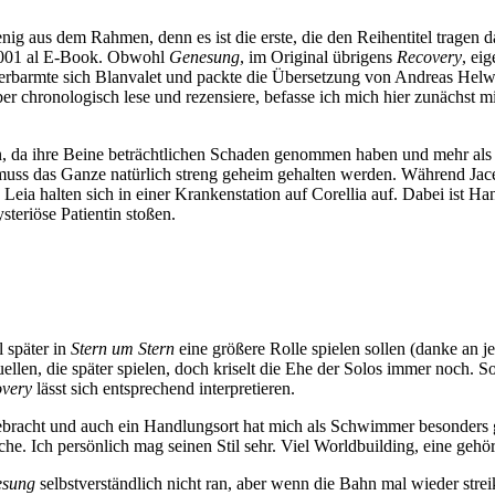
enig aus dem Rahmen, denn es ist die erste, die den Reihentitel trage
.2001 al E-Book. Obwohl
Genesung
, im Original übrigens
Recovery
, ei
 erbarmte sich Blanvalet und packte die Übersetzung von Andreas Hel
ber chronologisch lese und rezensiere, befasse ich mich hier zunächst m
en, da ihre Beine beträchtlichen Schaden genommen haben und mehr al
en, muss das Ganze natürlich streng geheim gehalten werden. Während 
Leia halten sich in einer Krankenstation auf Corellia auf. Dabei ist Ha
steriöse Patientin stoßen.
 später in
Stern um Stern
eine größere Rolle spielen sollen (danke an jed
en, die später spielen, doch kriselt die Ehe der Solos immer noch. So 
very
lässt sich entsprechend interpretieren.
bracht und auch ein Handlungsort hat mich als Schwimmer besonders ge
che. Ich persönlich mag seinen Stil sehr. Viel Worldbuilding, eine ge
sung
selbstverständlich nicht ran, aber wenn die Bahn mal wieder strei