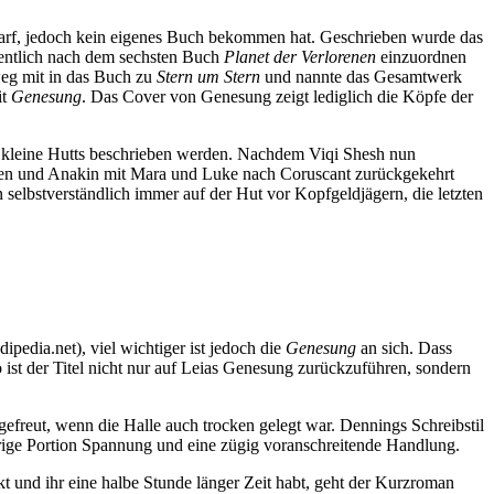
n darf, jedoch kein eigenes Buch bekommen hat. Geschrieben wurde das
gentlich nach dem sechsten Buch
Planet der Verlorenen
einzuordnen
weg mit in das Buch zu
Stern um Stern
und nannte das Gesamtwerk
it
Genesung
. Das Cover von Genesung zeigt lediglich die Köpfe der
s kleine Hutts beschrieben werden. Nachdem Viqi Shesh nun
Jacen und Anakin mit Mara und Luke nach Coruscant zurückgekehrt
n selbstverständlich immer auf der Hut vor Kopfgeldjägern, die letzten
ipedia.net), viel wichtiger ist jedoch die
Genesung
an sich. Dass
ist der Titel nicht nur auf Leias Genesung zurückzuführen, sondern
freut, wenn die Halle auch trocken gelegt war. Dennings Schreibstil
hörige Portion Spannung und eine zügig voranschreitende Handlung.
kt und ihr eine halbe Stunde länger Zeit habt, geht der Kurzroman