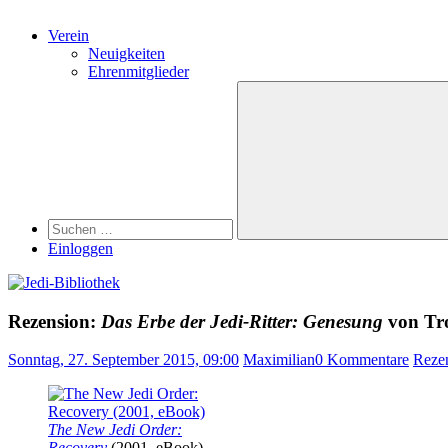
Verein
Neuigkeiten
Ehrenmitglieder
Search
Suchen
nach:
Suchen
Einloggen
Rezension:
Das Erbe der Jedi-Ritter: Genesung
von Tr
Sonntag, 27. September 2015, 09:00
Maximilian
0 Kommentare
Reze
The New Jedi Order:
Recovery
(2001, eBook)