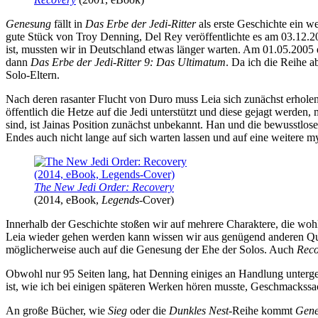
Genesung
fällt in
Das Erbe der Jedi-Ritter
als erste Geschichte ein w
gute Stück von Troy Denning, Del Rey veröffentlichte es am 03.12
ist, mussten wir in Deutschland etwas länger warten. Am 01.05.2005
dann
Das Erbe der Jedi-Ritter 9: Das Ultimatum
. Da ich die Reihe a
Solo-Eltern.
Nach deren rasanter Flucht von Duro muss Leia sich zunächst erhol
öffentlich die Hetze auf die Jedi unterstützt und diese gejagt werd
sind, ist Jainas Position zunächst unbekannt. Han und die bewusstlose 
Endes auch nicht lange auf sich warten lassen und auf eine weitere my
The New Jedi Order: Recovery
(2014, eBook,
Legends
-Cover)
Innerhalb der Geschichte stoßen wir auf mehrere Charaktere, die wohl
Leia wieder gehen werden kann wissen wir aus genügend anderen Quell
möglicherweise auch auf die Genesung der Ehe der Solos. Auch
Reco
Obwohl nur 95 Seiten lang, hat Denning einiges an Handlung unterge
ist, wie ich bei einigen späteren Werken hören musste, Geschmackssa
An große Bücher, wie
Sieg
oder die
Dunkles Nest
-Reihe kommt
Gene