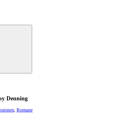
oy Denning
nsionen
,
Romane