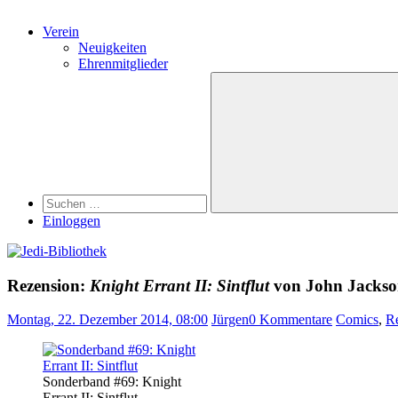
Verein
Neuigkeiten
Ehrenmitglieder
Search
Suchen
nach:
Suchen
Einloggen
Rezension:
Knight Errant II: Sintflut
von John Jackso
Montag, 22. Dezember 2014, 08:00
Jürgen
0 Kommentare
Comics
,
R
Sonderband #69: Knight
Errant II: Sintflut