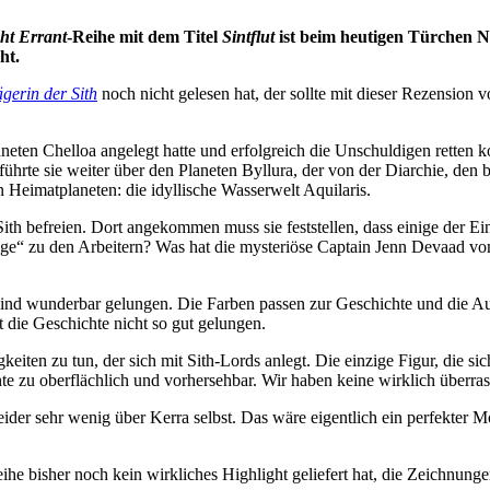
ht Errant
-Reihe mit dem Titel
Sintflut
ist beim heutigen Türchen N
ht.
gerin der Sith
noch nicht gelesen hat, der sollte mit dieser Rezension 
en Chelloa angelegt hatte und erfolgreich die Unschuldigen retten ko
ührte sie weiter über den Planeten Byllura, der von der Diarchie, den
 Heimatplaneten: die idyllische Wasserwelt Aquilaris.
Sith befreien. Dort angekommen muss sie feststellen, dass einige der E
ge“ zu den Arbeitern? Was hat die mysteriöse Captain Jenn Devaad v
nd wunderbar gelungen. Die Farben passen zur Geschichte und die Aus
 die Geschichte nicht so gut gelungen.
iten zu tun, der sich mit Sith-Lords anlegt. Die einzige Figur, die si
hte zu oberflächlich und vorhersehbar. Wir haben keine wirklich überr
leider sehr wenig über Kerra selbst. Das wäre eigentlich ein perfekter
eihe bisher noch kein wirkliches Highlight geliefert hat, die Zeichnun