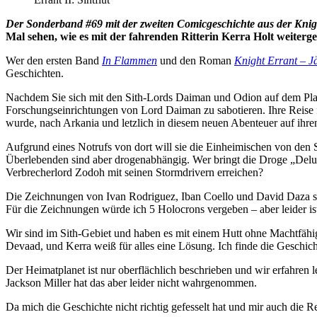
Der Sonderband #69 mit der zweiten Comicgeschichte aus der
Knig
Mal sehen, wie es mit der fahrenden Ritterin Kerra Holt weiterge
Wer den ersten Band
In Flammen
und den Roman
Knight Errant – Jä
Geschichten.
Nachdem Sie sich mit den Sith-Lords Daiman und Odion auf dem Planet
Forschungseinrichtungen von Lord Daiman zu sabotieren. Ihre Reise f
wurde, nach Arkania und letzlich in diesem neuen Abenteuer auf ihren
Aufgrund eines Notrufs von dort will sie die Einheimischen von den 
Überlebenden sind aber drogenabhängig. Wer bringt die Droge „Delu
Verbrecherlord Zodoh mit seinen Stormdrivern erreichen?
Die Zeichnungen von Ivan Rodriguez, Iban Coello und David Daza si
Für die Zeichnungen würde ich 5 Holocrons vergeben – aber leider ist
Wir sind im Sith-Gebiet und haben es mit einem Hutt ohne Machtfähigke
Devaad, und Kerra weiß für alles eine Lösung. Ich finde die Geschic
Der Heimatplanet ist nur oberflächlich beschrieben und wir erfahren 
Jackson Miller hat das aber leider nicht wahrgenommen.
Da mich die Geschichte nicht richtig gefesselt hat und mir auch die R