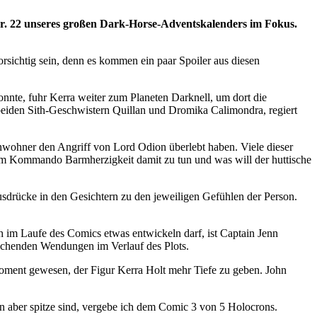
r. 22 unseres großen Dark-Horse-Adventskalenders im Fokus.
vorsichtig sein, denn es kommen ein paar Spoiler aus diesen
nnte, fuhr Kerra weiter zum Planeten Darknell, um dort die
 beiden Sith-Geschwistern Quillan und Dromika Calimondra, regiert
inwohner den Angriff von Lord Odion überlebt haben. Viele dieser
om Kommando Barmherzigkeit damit zu tun und was will der huttische
drücke in den Gesichtern zu den jeweiligen Gefühlen der Person.
ch im Laufe des Comics etwas entwickeln darf, ist Captain Jenn
aschenden Wendungen im Verlauf des Plots.
 Moment gewesen, der Figur Kerra Holt mehr Tiefe zu geben. John
gen aber spitze sind, vergebe ich dem Comic 3 von 5 Holocrons.