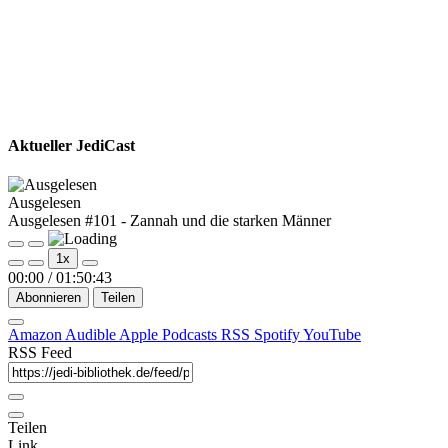
Aktueller JediCast
Ausgelesen
Ausgelesen #101 - Zannah und die starken Männer
Play
Pause
1x
Episode
Episode
00:00
/
01:50:43
Abonnieren
Teilen
Amazon
Audible
Apple Podcasts
RSS
Spotify
YouTube
RSS Feed
Teilen
Link