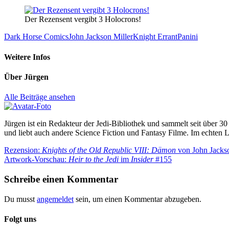
Der Rezensent vergibt 3 Holocrons!
Dark Horse Comics
John Jackson Miller
Knight Errant
Panini
Weitere Infos
Über
Jürgen
Alle Beiträge ansehen
Jürgen ist ein Redakteur der Jedi-Bibliothek und sammelt seit über 
und liebt auch andere Science Fiction und Fantasy Filme. Im echten 
Beitragsnavigation
Vorheriger
Rezension:
Knights of the Old Republic VIII: Dämon
von John Jackso
Beitrag:
Nächster
Artwork-Vorschau:
Heir to the Jedi
im
Insider
#155
Beitrag:
Schreibe einen Kommentar
Du musst
angemeldet
sein, um einen Kommentar abzugeben.
Folgt uns