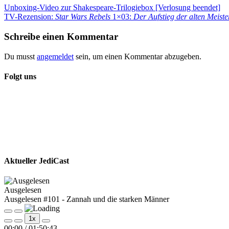
Beitragsnavigation
Vorheriger
Unboxing-Video zur Shakespeare-Trilogiebox [Verlosung beendet]
Beitrag:
Nächster
TV-Rezension:
Star Wars Rebels
1×03:
Der Aufstieg der alten Meiste
Beitrag:
Schreibe einen Kommentar
Du musst
angemeldet
sein, um einen Kommentar abzugeben.
Folgt uns
Aktueller JediCast
Ausgelesen
Ausgelesen #101 - Zannah und die starken Männer
Play
Pause
1x
Episode
Episode
00:00
/
01:50:43