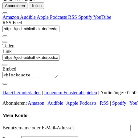
Abonnieren
Teilen
Amazon
Audible
Apple Podcasts
RSS
Spotify
YouTube
RSS Feed
Teilen
Link
Embed
Datei herunterladen
|
In neuem Fenster abspielen
|
Audiolänge: 01:50
Abonnieren:
Amazon
|
Audible
|
Apple Podcasts
|
RSS
|
Spotify
|
You
Mein Konto
Benutzername oder E-Mail-Adresse