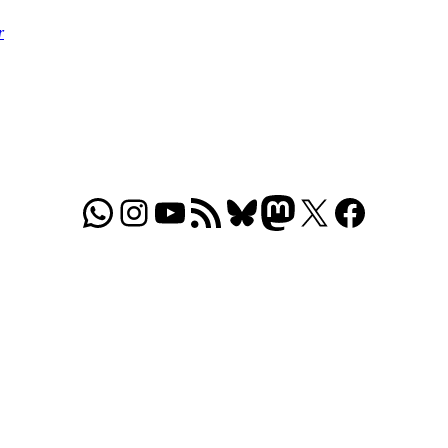
r
WhatsApp
Folgt uns auf Instagram
Besucht unseren YouTube-Kanal
RSS-Feed
Bluesky
Folgt uns auf Mastodon
X
Folgt uns auf Face