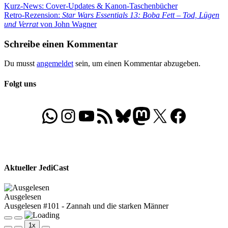
Beitragsnavigation
Vorheriger
Kurz-News: Cover-Updates & Kanon-Taschenbücher
Beitrag:
Nächster
Retro-Rezension:
Star Wars Essentials 13: Boba Fett – Tod, Lügen
Beitrag:
und Verrat
von John Wagner
Schreibe einen Kommentar
Du musst
angemeldet
sein, um einen Kommentar abzugeben.
Folgt uns
WhatsApp
Folgt uns auf Instagram
Besucht unseren YouTube-Kanal
RSS-Feed
Bluesky
Folgt uns auf Mastodon
X
Folgt uns auf Face
Aktueller JediCast
Ausgelesen
Ausgelesen #101 - Zannah und die starken Männer
Play
Pause
1x