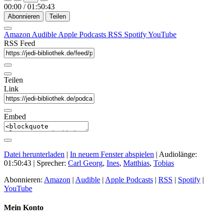
Episode
Episode
00:00
/
01:50:43
Abonnieren
Teilen
Amazon
Audible
Apple Podcasts
RSS
Spotify
YouTube
RSS Feed
Teilen
Link
Embed
Datei herunterladen
|
In neuem Fenster abspielen
|
Audiolänge:
01:50:43
| Sprecher:
Carl Georg
,
Ines
,
Matthias
,
Tobias
Abonnieren:
Amazon
|
Audible
|
Apple Podcasts
|
RSS
|
Spotify
|
YouTube
Mein Konto