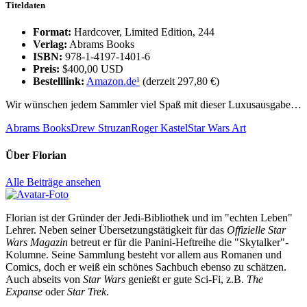
Titeldaten
Format:
Hardcover, Limited Edition, 244
Verlag:
Abrams Books
ISBN:
978-1-4197-1401-6
Preis:
$400,00 USD
Bestelllink:
Amazon.de
¹
(derzeit 297,80 €)
Wir wünschen jedem Sammler viel Spaß mit dieser Luxusausgabe…
Abrams Books
Drew Struzan
Roger Kastel
Star Wars Art
Über
Florian
Alle Beiträge ansehen
Florian ist der Gründer der Jedi-Bibliothek und im "echten Leben"
Lehrer. Neben seiner Übersetzungstätigkeit für das
Offizielle Star
Wars Magazin
betreut er für die Panini-Heftreihe die "Skytalker"-
Kolumne. Seine Sammlung besteht vor allem aus Romanen und
Comics, doch er weiß ein schönes Sachbuch ebenso zu schätzen.
Auch abseits von
Star Wars
genießt er gute Sci-Fi, z.B.
The
Expanse
oder
Star Trek
.