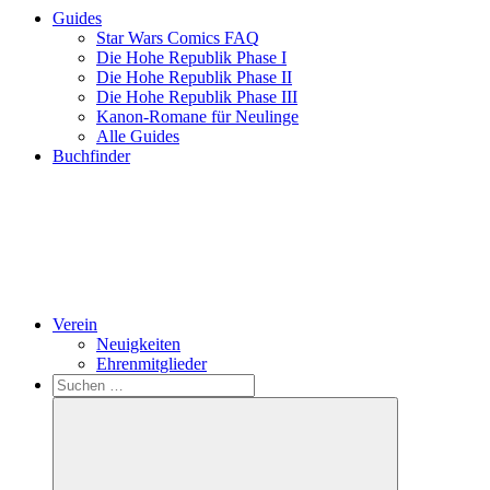
Guides
Star Wars Comics FAQ
Die Hohe Republik Phase I
Die Hohe Republik Phase II
Die Hohe Republik Phase III
Kanon-Romane für Neulinge
Alle Guides
Buchfinder
Verein
Neuigkeiten
Ehrenmitglieder
Search
Suchen
nach: