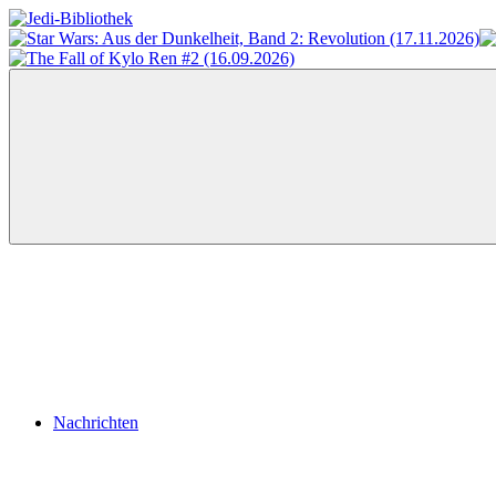
Zum
Inhalt
Jedi-
Das
springen
Bibliothek
Portal
für
Star
Wars-
Literatur
Menü
Nachrichten