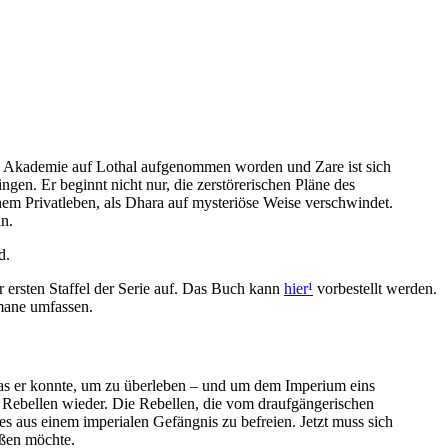
ale Akademie auf Lothal aufgenommen worden und Zare ist sich
gen. Er beginnt nicht nur, die zerstörerischen Pläne des
em Privatleben, als Dhara auf mysteriöse Weise verschwindet.
in.
d.
r ersten Staffel der Serie auf. Das Buch kann
hier
¹
vorbestellt werden.
mane umfassen.
was er konnte, um zu überleben – und um dem Imperium eins
on Rebellen wieder. Die Rebellen, die vom draufgängerischen
s aus einem imperialen Gefängnis zu befreien. Jetzt muss sich
eßen möchte.