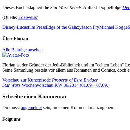
Dieses Buch adaptiert die
Star Wars Rebels
-Auftakt-Doppelfolge
Der
(Quelle:
Edelweiss
)
Disney-Lucasfilm Press
Edge of the Galaxy
Jason Fry
Michael Kogge
S
Über
Florian
Alle Beiträge ansehen
Florian ist der Gründer der Jedi-Bibliothek und im "echten Leben" Le
Seine Sammlung besteht vor allem aus Romanen und Comics, doch er
Beitragsnavigation
Vorheriger
Vorschau zur Kurzepisode
Property of Ezra Bridger
Beitrag:
Nächster
Star Wars
-Wochenvorschau KW 36/2014 (01.09 – 07.09.)
Beitrag:
Schreibe einen Kommentar
Du musst
angemeldet
sein, um einen Kommentar abzugeben.
Folgt uns