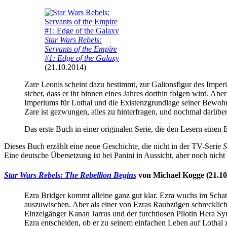
Star Wars Rebels:
Servants of the Empire
#1: Edge of the Galaxy
(21.10.2014)
Zare Leonis scheint dazu bestimmt, zur Galionsfigur des Impe
sicher, dass er ihr binnen eines Jahres dorthin folgen wird. A
Imperiums für Lothal und die Existenzgrundlage seiner Bewohn
Zare ist gezwungen, alles zu hinterfragen, und nochmal darübe
Das erste Buch in einer originalen Serie, die den Lesern einen 
Dieses Buch erzählt eine neue Geschichte, die nicht in der TV-Serie
S
Eine deutsche Übersetzung ist bei Panini in Aussicht, aber noch nich
Star Wars Rebels: The Rebellion Begins
von Michael Kogge (21.10
Ezra Bridger kommt alleine ganz gut klar. Ezra wuchs im Scha
auszuwischen. Aber als einer von Ezras Raubzügen schrecklich s
Einzelgänger Kanan Jarrus und der furchtlosen Pilotin Hera Sy
Ezra entscheiden, ob er zu seinem einfachen Leben auf Lothal 