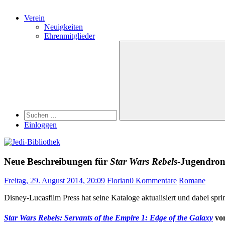
Verein
Neuigkeiten
Ehrenmitglieder
Search
Suchen
nach:
Suchen
Einloggen
Neue Beschreibungen für
Star Wars Rebels
-Jugendro
Freitag, 29. August 2014, 20:09
Florian
0 Kommentare
Romane
Disney-Lucasfilm Press hat seine Kataloge aktualisiert und dabei spr
Star Wars Rebels: Servants of the Empire 1: Edge of the Galaxy
von