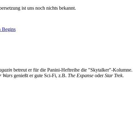
ersetzung ist uns noch nichts bekannt.
n Begins
Magazin
betreut er für die Panini-Heftreihe die "Skytalker"-Kolumne.
r Wars
genießt er gute Sci-Fi, z.B.
The Expanse
oder
Star Trek
.