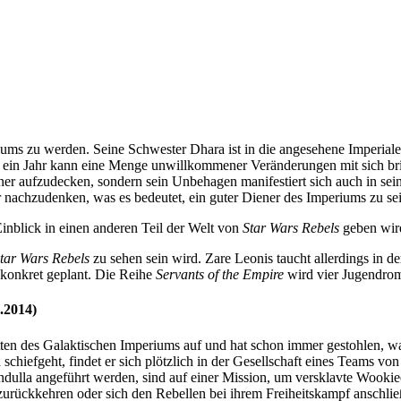
riums zu werden. Seine Schwester Dhara ist in die angesehene Imperi
ber ein Jahr kann eine Menge unwillkommener Veränderungen mit sich brin
er aufzudecken, sondern sein Unbehagen manifestiert sich auch in sein
r nachzudenken, was es bedeutet, ein guter Diener des Imperiums zu se
Einblick in einen anderen Teil der Welt von
Star Wars Rebels
geben wir
tar Wars Rebels
zu sehen sein wird. Zare Leonis taucht allerdings in de
t konkret geplant. Die Reihe
Servants of the Empire
wird vier Jugendro
.2014)
tten des Galaktischen Imperiums auf und hat schon immer gestohlen, 
chiefgeht, findet er sich plötzlich in der Gesellschaft eines Teams v
ndulla angeführt werden, sind auf einer Mission, um versklavte Wookiee
zurückkehren oder sich den Rebellen bei ihrem Freiheitskampf anschli