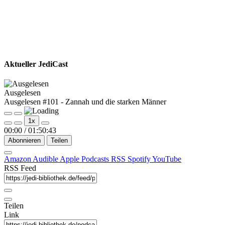
Aktueller JediCast
Ausgelesen
Ausgelesen #101 - Zannah und die starken Männer
Play
Pause
1x
Episode
Episode
00:00
/
01:50:43
Abonnieren
Teilen
Amazon
Audible
Apple Podcasts
RSS
Spotify
YouTube
RSS Feed
Teilen
Link