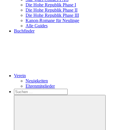
Die Hohe Republik Phase I
Die Hohe Republik Phase II
Die Hohe Republik Phase III
Kanon-Romane für Neulinge
Alle Guides
Buchfinder
Verein
Neuigkeiten
Ehrenmitglieder
Search
Suchen
nach: