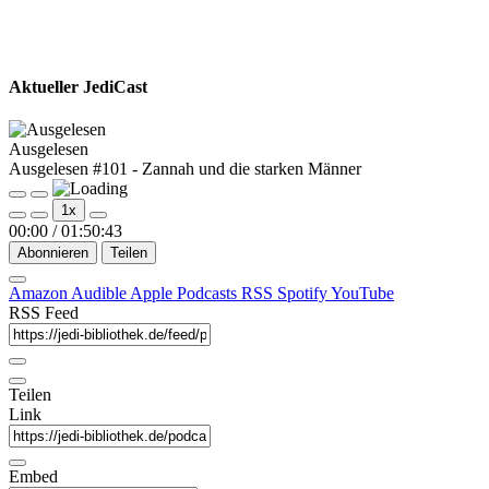
Aktueller JediCast
Ausgelesen
Ausgelesen #101 - Zannah und die starken Männer
Play
Pause
1x
Episode
Episode
00:00
/
01:50:43
Abonnieren
Teilen
Amazon
Audible
Apple Podcasts
RSS
Spotify
YouTube
RSS Feed
Teilen
Link
Embed