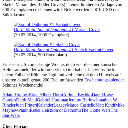
Sketch Variant des 1000er-Covers) in einer limitierten Auflage von
500 Exemplaren erscheinen wird. Beide werden je $10 USD das
Stück kosten.
Darth Maul: Son of Dathomir #1
Variant Cover
(30.05.2014, 1000 Exemplare)
Darth Maul: Son of Dathomir #1
Sketch Variant Cover
(30.05.2014, 500 Exemplare)
Eine sehr US-comiclastige Woche, doch wer die amerikanischen
Hefte sammelt, der wird nun viel zu tun haben. Ich wünsche in
jedem Fall eine fröhliche Jagd und verbleibe mit dem Hinweis auf
unseren aktuell genau 200 Titel umfassenden
Erscheinungskalender
.
Schönes Wochenende!
Adam Hughes
Brian Albert Thies
Corinna Bechko
Dark Horse
Comics
Darth Maul
Gabriel Hardman
Jeremy Barlow
Jonathan W.
Rinzler
Juan Frigeri
Kalender
Legacy
Marco Castiello
Matt Kindt
Mike
Mayhew
Panini
Rebel Heist
Son of Dathomir
The Clone Wars
The
Star Wars
Über
Florian