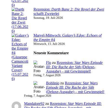
Rezension:
Darth Bane 2: Die Regel der Zwei
schafft Zweierlei
Sonntag, 19. Juli 2026
Marvel-Mittwoch:
Galaxy’s Edge: Echoes of
the Empire
#4
Mittwoch, 15. Juli 2026
Neueste Kommentare
Flo
zu
Rezension:
Star Wars Episode
III: Die Rache der Sith
(Deluxe-
Ausgabe) – mit Gewinnspiel!
Freitag, 7. August 2026
Bohlinio
zu
Rezension:
Star Wars
Episode III: Die Rache der Sith
(Deluxe-Ausgabe) – mit Gewinnspiel!
Freitag, 7. August 2026
Mandalore92
zu
Rezension:
Star Wars Episode III:
Die Rache der Sith
(Deluxe-Ausgabe) – mit