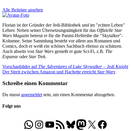
Alle Beiträge ansehen
Florian ist der Gründer der Jedi-Bibliothek und im "echten Leben"
Lehrer. Neben seiner Übersetzungstätigkeit für das
Offizielle Star
Wars Magazin
betreut er für die Panini-Heftreihe die "Skytalker"-
Kolumne. Seine Sammlung besteht vor allem aus Romanen und
Comics, doch er weiß ein schönes Sachbuch ebenso zu schätzen.
Auch abseits von
Star Wars
genießt er gute Sci-Fi, z.B.
The
Expanse
oder
Star Trek
.
Beitragsnavigation
Vorheriger
Vorschaubilder auf
The Adventures of Luke Skywalker – Jedi Knight
Beitrag:
Nächster
Der Streit zwischen Amazon und Hachette erreicht
Star Wars
Beitrag:
Schreibe einen Kommentar
Du musst
angemeldet
sein, um einen Kommentar abzugeben.
Folgt uns
WhatsApp
Folgt uns auf Instagram
Besucht unseren YouTube-Kanal
RSS-Feed
Bluesky
Folgt uns auf Mastodon
X
Folgt uns auf Face