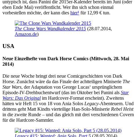
untypisch ist, dass Panini die 2015er-Kalender bereits im Juni (oder
eben Ende Mai) veröffentlicht. Wer ihn sich schon einmal
vorbestellen möchte, der kann dies
hier
¹
für 12,99 € tun.
The Clone Wars Wandkalender 2015
(28.07.2014,
Amazon.de
)
USA
Neue Einzelhefte von Dark Horse Comics (Mittwoch, 28. Mai
2014)
Die neue Woche bringt drei neue Comicgeschichten von Dark
Horse. Zunächst wäre da das Finale der achtteiligen Miniserie
The
Star Wars
, der Adaptation von George Lucas‘ ursprünglichem
Episode-IV-Drehbuchentwurf (das im Oktober bei Panini als
Star
Wars: Das Original
im Hardcover-Format erscheint). Zweitens
hätten wir Heft 15 von 18 von Ania Solos
Legacy
-Abenteuern. Und
drittens geht Matt Kindts vierteilige Han-Solo-Miniserie
Rebel Heist
in die zweite Runde – und das gleich mit drei verschiedenen Covern
für die Hardcore-Sammler.
Legacy #15: Wanted: Ania Solo, Part 5
(28.05.2014)