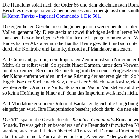
Die Handlung spielt nach der Order 66 und dem gleichnamigen Roman 
Berichtes des imperialen Geheimdienstes zusammengefasst und sämtlic
Die eigentlichen Geschehnisse beginnen jedoch weder bei den in der
Vollen, genannt Ny. Diese steckt mit zwei flüchtigen Jedi in leeren 
lauschen, bevor ihr eigenes Schiff unter die Lupe genommen wird. W
Endes hat der Akk aber nur die Bantha-Keule gewittert und sich unter
durch die Kontrolle und kann Kyrimorut auf Mandalore ansteuern.
Auf Coruscant, pardon, dem Imperialen Zentrum ist sich Niner unterd
Mehr, als er selbst weiß. So spricht Niner Darman, unter dem Vorwa
nicht zu kennen. Bei einer Besprechung mit dem neuen Vorgesetzten
der Klone entfernt wurden und eine Rüstung der anderen gleicht. So b
Ergebnisse der Suche nach Sev, der seit der Schlacht von Kashyyyk als
werden sollen. Auch die Nulls, Skirata und Walon Vau stehen auf die
so keimt Hoffnung in Niner auf, denn das Imperium weiß noch nicht, 
Auf Mandalore erkunden Ordo und Bardan zeitgleich die Umgebung vo
eingeflogen wird. Ihre Hauptmission besteht jedoch darin, die neu ei
Die 501.
spannt die Geschichte der
Republic Commando
-Romane weit
Squads. Traviss geht hier besonders auf die Freundschaft zwischen 
werden, was er will. Leider übertreibt Traviss mit Darmans Emotione
aber trotzdem nicht. Zum anderen auf die „Abenteuer“ der „wilden Mä