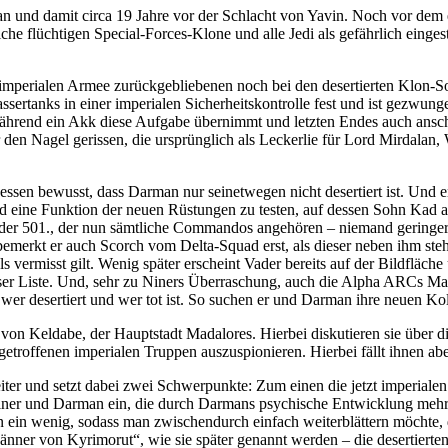
und damit circa 19 Jahre vor der Schlacht von Yavin. Noch vor dem e
he flüchtigen Special-Forces-Klone und alle Jedi als gefährlich einges
 imperialen Armee zurückgebliebenen noch bei den desertierten Klon-
Wassertanks in einer imperialen Sicherheitskontrolle fest und ist gezwu
ährend ein Akk diese Aufgabe übernimmt und letzten Endes auch ansch
 den Nagel gerissen, die ursprünglich als Leckerlie für Lord Mirdalan,
essen bewusst, dass Darman nur seinetwegen nicht desertiert ist. Und 
nd eine Funktion der neuen Rüstungen zu testen, auf dessen Sohn Kad
 der 501., der nun sämtliche Commandos angehören – niemand geringer
emerkt er auch Scorch vom Delta-Squad erst, als dieser neben ihm steh
 vermisst gilt. Wenig später erscheint Vader bereits auf der Bildfläche
ser Liste. Und, sehr zu Niners Überraschung, auch die Alpha ARCs Maze
wer desertiert und wer tot ist. So suchen er und Darman ihre neuen Ko
n Keldabe, der Hauptstadt Madalores. Hierbei diskutieren sie über d
ngetroffenen imperialen Truppen auszuspionieren. Hierbei fällt ihnen ab
er und setzt dabei zwei Schwerpunkte: Zum einen die jetzt imperiale
Niner und Darman ein, die durch Darmans psychische Entwicklung mehr
n ein wenig, sodass man zwischendurch einfach weiterblättern möchte, d
nner von Kyrimorut“, wie sie später genannt werden – die desertierte