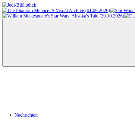
Zum
Inhalt
Jedi-
Das
springen
Bibliothek
Portal
für
Star
Wars-
Literatur
Menü
Nachrichten