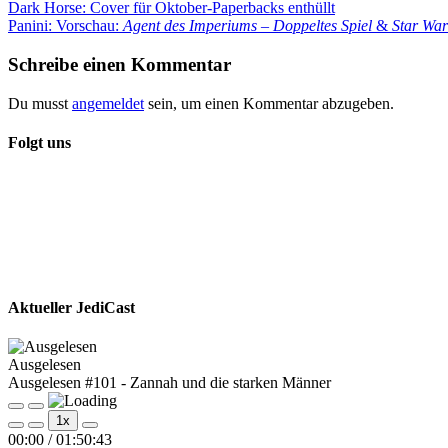
Beitragsnavigation
Vorheriger
Dark Horse: Cover für Oktober-Paperbacks enthüllt
Beitrag:
Nächster
Panini: Vorschau:
Agent des Imperiums – Doppeltes Spiel
&
Star War
Beitrag:
Schreibe einen Kommentar
Du musst
angemeldet
sein, um einen Kommentar abzugeben.
Folgt uns
Aktueller JediCast
Ausgelesen
Ausgelesen #101 - Zannah und die starken Männer
Play
Pause
1x
Episode
Episode
00:00
/
01:50:43