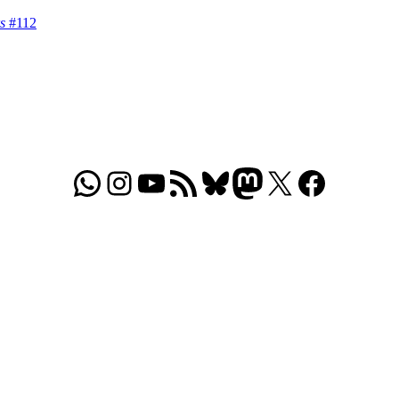
s
#112
WhatsApp
Folgt uns auf Instagram
Besucht unseren YouTube-Kanal
RSS-Feed
Bluesky
Folgt uns auf Mastodon
X
Folgt uns auf Face