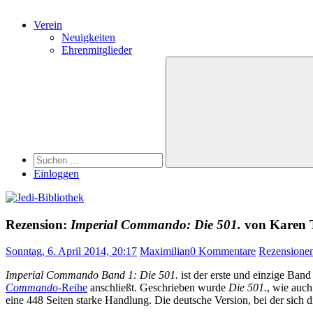
Verein
Neuigkeiten
Ehrenmitglieder
Search
Suchen
nach:
Suchen
Einloggen
Rezension:
Imperial Commando: Die 501.
von Karen T
Sonntag, 6. April 2014, 20:17
Maximilian
0 Kommentare
Rezensione
Imperial Commando Band 1: Die 501.
ist der erste und einzige Band
Commando
-Reihe
anschließt. Geschrieben wurde
Die 501.
, wie auc
eine 448 Seiten starke Handlung. Die deutsche Version, bei der sic