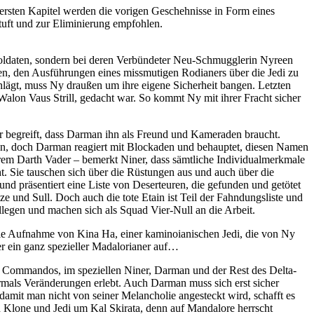
rsten Kapitel werden die vorigen Geschehnisse in Form eines
tuft und zur Eliminierung empfohlen.
Soldaten, sondern bei deren Verbündeter Neu-Schmugglerin Nyreen
ngen, den Ausführungen eines missmutigen Rodianers über die Jedi zu
lägt, muss Ny draußen um ihre eigene Sicherheit bangen. Letzten
 Walon Vaus Strill, gedacht war. So kommt Ny mit ihrer Fracht sicher
er begreift, dass Darman ihn als Freund und Kameraden braucht.
 an, doch Darman reagiert mit Blockaden und behauptet, diesen Namen
em Darth Vader – bemerkt Niner, dass sämtliche Individualmerkmale
t. Sie tauschen sich über die Rüstungen aus und auch über die
 und präsentiert eine Liste von Deserteuren, die gefunden und getötet
 und Sull. Doch auch die tote Etain ist Teil der Fahndungsliste und
llegen und machen sich als Squad Vier-Null an die Arbeit.
ie Aufnahme von Kina Ha, einer kaminoianischen Jedi, die von Ny
er ein ganz spezieller Madalorianer auf…
n Commandos, im speziellen Niner, Darman und der Rest des Delta-
mals Veränderungen erlebt. Auch Darman muss sich erst sicher
amit man nicht von seiner Melancholie angesteckt wird, schafft es
n Klone und Jedi um Kal Skirata, denn auf Mandalore herrscht