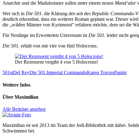
Anarchie und die Madalorianer sollen unter einem neuen
Mand‘alor
v
Wer sich in
Die 501.
die Klärung des seit des
Republic Commando
-V
deutlich erkennbar, dass ein weiterer Roman geplant war. Dieser wird
die „wilden Männer von Kyrimorut“ erfahren möchte, dem sei die
Wä
Für Neulinge im Erweiterten Universum ist
Die 501.
leider nicht gee
Die 501.
erhält von mir vier von fünf Holocrons.
Der Rezensent vergibt 4 von 5 Holocrons!
501st
Del Rey
Die 501.
Imperial Commando
Karen Traviss
Panini
Weitere Infos
Über
Maximilian
Alle Beiträge ansehen
Maximilian ist seit 2013 im Team der Jedi-Bibliothek mit dabei. Seitde
Schwimmen bei.