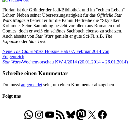
Florian ist der Gründer der Jedi-Bibliothek und im "echten Leben"
Lehrer. Neben seiner Übersetzungstätigkeit für das
Offizielle Star
Wars Magazin
betreut er für die Panini-Heftreihe die "Skytalker"-
Kolumne. Seine Sammlung besteht vor allem aus Romanen und
Comics, doch er weiß ein schönes Sachbuch ebenso zu schätzen.
Auch abseits von
Star Wars
genießt er gute Sci-Fi, z.B.
The
Expanse
oder
Star Trek
.
Beitragsnavigation
Vorheriger
Neue
The Clone Wars
-Hörspiele ab 07. Februar 2014 von
Beitrag:
Folgenreich
Nächster
Star Wars
-Wochenvorschau KW 4/2014 (20.01.2014 – 26.01.2014)
Beitrag:
Schreibe einen Kommentar
Du musst
angemeldet
sein, um einen Kommentar abzugeben.
Folgt uns
WhatsApp
Folgt uns auf Instagram
Besucht unseren YouTube-Kanal
RSS-Feed
Bluesky
Folgt uns auf Mastodon
X
Folgt uns auf Face