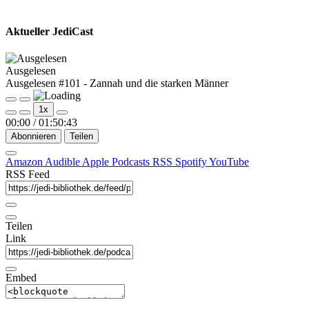
Aktueller JediCast
Ausgelesen
Ausgelesen #101 - Zannah und die starken Männer
Play
Pause
1x
Episode
Episode
00:00
/
01:50:43
Abonnieren
Teilen
Amazon
Audible
Apple Podcasts
RSS
Spotify
YouTube
RSS Feed
Teilen
Link
Embed