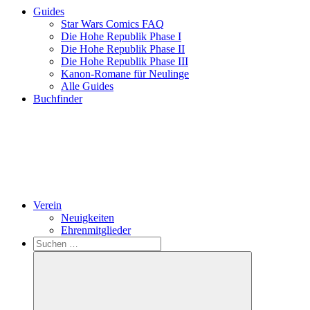
Guides
Star Wars Comics FAQ
Die Hohe Republik Phase I
Die Hohe Republik Phase II
Die Hohe Republik Phase III
Kanon-Romane für Neulinge
Alle Guides
Buchfinder
Verein
Neuigkeiten
Ehrenmitglieder
Search
Suchen
nach: