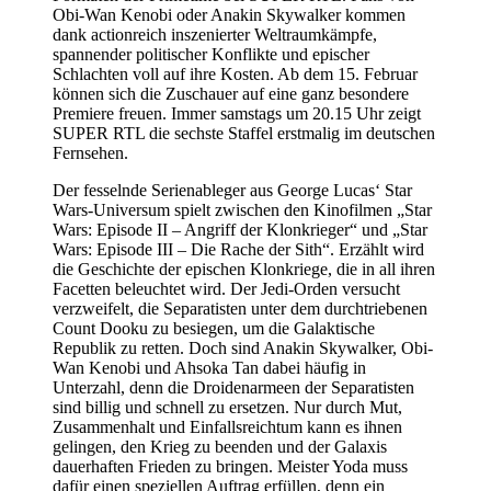
Obi-Wan Kenobi oder Anakin Skywalker kommen
dank actionreich inszenierter Weltraumkämpfe,
spannender politischer Konflikte und epischer
Schlachten voll auf ihre Kosten. Ab dem 15. Februar
können sich die Zuschauer auf eine ganz besondere
Premiere freuen. Immer samstags um 20.15 Uhr zeigt
SUPER RTL die sechste Staffel erstmalig im deutschen
Fernsehen.
Der fesselnde Serienableger aus George Lucas‘ Star
Wars-Universum spielt zwischen den Kinofilmen „Star
Wars: Episode II – Angriff der Klonkrieger“ und „Star
Wars: Episode III – Die Rache der Sith“. Erzählt wird
die Geschichte der epischen Klonkriege, die in all ihren
Facetten beleuchtet wird. Der Jedi-Orden versucht
verzweifelt, die Separatisten unter dem durchtriebenen
Count Dooku zu besiegen, um die Galaktische
Republik zu retten. Doch sind Anakin Skywalker, Obi-
Wan Kenobi und Ahsoka Tan dabei häufig in
Unterzahl, denn die Droidenarmeen der Separatisten
sind billig und schnell zu ersetzen. Nur durch Mut,
Zusammenhalt und Einfallsreichtum kann es ihnen
gelingen, den Krieg zu beenden und der Galaxis
dauerhaften Frieden zu bringen. Meister Yoda muss
dafür einen speziellen Auftrag erfüllen, denn ein