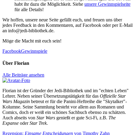
habt ihr dazu die Möglichkeit. Siehe
unsere Gewinnspielseite
für alle Details!
Wir hoffen, unsere neue Seite gefällt euch, und freuen uns über
jedes Feedback in den Kommentaren, auf Facebook oder per E-Mail
an info@jedi-bibliothek.de.
Möge die Macht mit euch sein!
Facebook
Gewinnspiele
Über
Florian
Alle Beiträge ansehen
Florian ist der Gründer der Jedi-Bibliothek und im "echten Leben"
Lehrer. Neben seiner Übersetzungstätigkeit für das
Offizielle Star
Wars Magazin
betreut er für die Panini-Heftreihe die "Skytalker"-
Kolumne. Seine Sammlung besteht vor allem aus Romanen und
Comics, doch er weiß ein schönes Sachbuch ebenso zu schätzen.
Auch abseits von
Star Wars
genießt er gute Sci-Fi, z.B.
The
Expanse
oder
Star Trek
.
Beitragsnavigation
Nächster
Rezension:
Einsame Entscheidungen
von Timothy Zahn