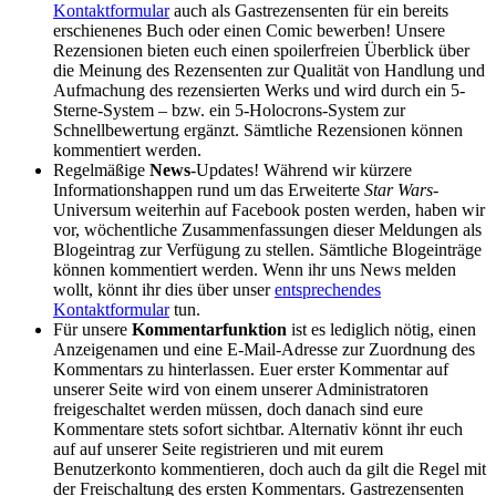
Kontaktformular
auch als Gastrezensenten für ein bereits
erschienenes Buch oder einen Comic bewerben! Unsere
Rezensionen bieten euch einen spoilerfreien Überblick über
die Meinung des Rezensenten zur Qualität von Handlung und
Aufmachung des rezensierten Werks und wird durch ein 5-
Sterne-System – bzw. ein 5-Holocrons-System zur
Schnellbewertung ergänzt. Sämtliche Rezensionen können
kommentiert werden.
Regelmäßige
News
-Updates! Während wir kürzere
Informationshappen rund um das Erweiterte
Star Wars
-
Universum weiterhin auf Facebook posten werden, haben wir
vor, wöchentliche Zusammenfassungen dieser Meldungen als
Blogeintrag zur Verfügung zu stellen. Sämtliche Blogeinträge
können kommentiert werden. Wenn ihr uns News melden
wollt, könnt ihr dies über unser
entsprechendes
Kontaktformular
tun.
Für unsere
Kommentarfunktion
ist es lediglich nötig, einen
Anzeigenamen und eine E-Mail-Adresse zur Zuordnung des
Kommentars zu hinterlassen. Euer erster Kommentar auf
unserer Seite wird von einem unserer Administratoren
freigeschaltet werden müssen, doch danach sind eure
Kommentare stets sofort sichtbar. Alternativ könnt ihr euch
auf auf unserer Seite registrieren und mit eurem
Benutzerkonto kommentieren, doch auch da gilt die Regel mit
der Freischaltung des ersten Kommentars. Gastrezensenten