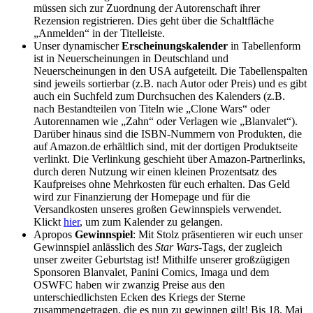
müssen sich zur Zuordnung der Autorenschaft ihrer
Rezension registrieren. Dies geht über die Schaltfläche
„Anmelden“ in der Titelleiste.
Unser dynamischer
Erscheinungskalender
in Tabellenform
ist in Neuerscheinungen in Deutschland und
Neuerscheinungen in den USA aufgeteilt. Die Tabellenspalten
sind jeweils sortierbar (z.B. nach Autor oder Preis) und es gibt
auch ein Suchfeld zum Durchsuchen des Kalenders (z.B.
nach Bestandteilen von Titeln wie „Clone Wars“ oder
Autorennamen wie „Zahn“ oder Verlagen wie „Blanvalet“).
Darüber hinaus sind die ISBN-Nummern von Produkten, die
auf Amazon.de erhältlich sind, mit der dortigen Produktseite
verlinkt. Die Verlinkung geschieht über Amazon-Partnerlinks,
durch deren Nutzung wir einen kleinen Prozentsatz des
Kaufpreises ohne Mehrkosten für euch erhalten. Das Geld
wird zur Finanzierung der Homepage und für die
Versandkosten unseres großen Gewinnspiels verwendet.
Klickt
hier
, um zum Kalender zu gelangen.
Apropos
Gewinnspiel
: Mit Stolz präsentieren wir euch unser
Gewinnspiel anlässlich des
Star Wars
-Tags, der zugleich
unser zweiter Geburtstag ist! Mithilfe unserer großzügigen
Sponsoren Blanvalet, Panini Comics, Imaga und dem
OSWFC haben wir zwanzig Preise aus den
unterschiedlichsten Ecken des Kriegs der Sterne
zusammengetragen, die es nun zu gewinnen gilt! Bis 18. Mai