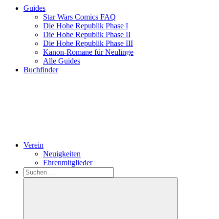
Guides
Star Wars Comics FAQ
Die Hohe Republik Phase I
Die Hohe Republik Phase II
Die Hohe Republik Phase III
Kanon-Romane für Neulinge
Alle Guides
Buchfinder
Verein
Neuigkeiten
Ehrenmitglieder
Search
Suchen
nach: