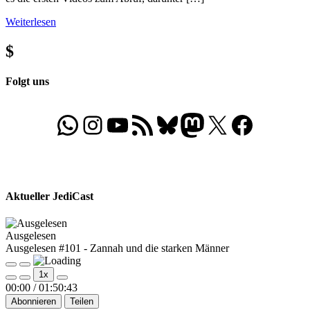
Weiterlesen
$
Folgt uns
WhatsApp
Folgt uns auf Instagram
Besucht unseren YouTube-Kanal
RSS-Feed
Bluesky
Folgt uns auf Mastodon
X
Folgt uns auf Face
Aktueller JediCast
Ausgelesen
Ausgelesen #101 - Zannah und die starken Männer
Play
Pause
1x
Episode
Episode
00:00
/
01:50:43
Abonnieren
Teilen