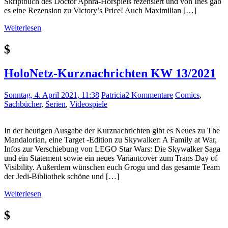
Skriptbuch des Doctor Aphra-Hörspiels rezensiert und von Ines gab
es eine Rezension zu Victory’s Price! Auch Maximilian […]
Weiterlesen
$
HoloNetz-Kurznachrichten KW 13/2021
Sonntag, 4. April 2021, 11:38
Patricia
2 Kommentare
Comics
,
Sachbücher
,
Serien
,
Videospiele
In der heutigen Ausgabe der Kurznachrichten gibt es Neues zu The
Mandalorian, eine Target -Edition zu Skywalker: A Family at War,
Infos zur Verschiebung von LEGO Star Wars: Die Skywalker Saga
und ein Statement sowie ein neues Variantcover zum Trans Day of
Visibility. Außerdem wünschen euch Grogu und das gesamte Team
der Jedi-Bibliothek schöne und […]
Weiterlesen
$