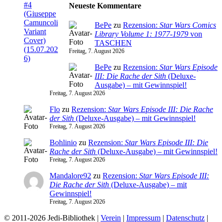
Neueste Kommentare
BePe
zu
Rezension:
Star Wars Comics
Library Volume 1: 1977-1979
von
TASCHEN
Freitag, 7. August 2026
BePe
zu
Rezension:
Star Wars Episode
III: Die Rache der Sith
(Deluxe-
Ausgabe) – mit Gewinnspiel!
Freitag, 7. August 2026
Flo
zu
Rezension:
Star Wars Episode III: Die Rache
der Sith
(Deluxe-Ausgabe) – mit Gewinnspiel!
Freitag, 7. August 2026
Bohlinio
zu
Rezension:
Star Wars Episode III: Die
Rache der Sith
(Deluxe-Ausgabe) – mit Gewinnspiel!
Freitag, 7. August 2026
Mandalore92
zu
Rezension:
Star Wars Episode III:
Die Rache der Sith
(Deluxe-Ausgabe) – mit
Gewinnspiel!
Freitag, 7. August 2026
© 2011-2026 Jedi-Bibliothek |
Verein
|
Impressum
|
Datenschutz
|