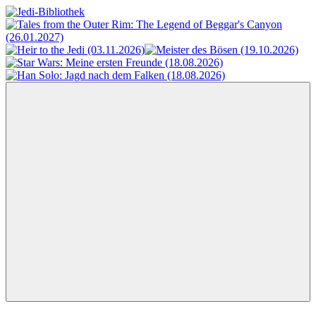
Zum
Inhalt
Jedi-
Das
springen
Bibliothek
Portal
für
Star
Wars-
Literatur
Menü