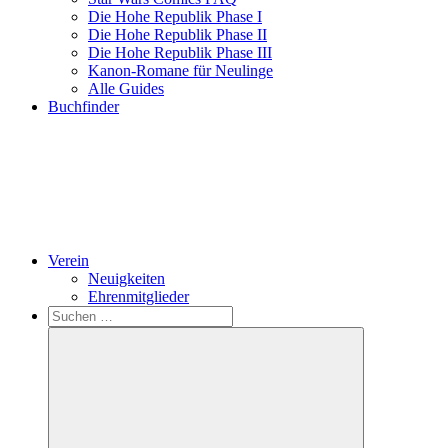
Die Hohe Republik Phase I
Die Hohe Republik Phase II
Die Hohe Republik Phase III
Kanon-Romane für Neulinge
Alle Guides
Buchfinder
Verein
Neuigkeiten
Ehrenmitglieder
Search
Suchen
nach: