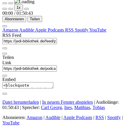
Play
Pause
1x
Episode
Episode
00:00
/
01:50:43
Abonnieren
Teilen
Amazon
Audible
Apple Podcasts
RSS
Spotify
YouTube
RSS Feed
Teilen
Link
Embed
Datei herunterladen
|
In neuem Fenster abspielen
|
Audiolänge:
01:50:43
| Sprecher:
Carl Georg
,
Ines
,
Matthias
,
Tobias
Abonnieren:
Amazon
|
Audible
|
Apple Podcasts
|
RSS
|
Spotify
|
YouTube