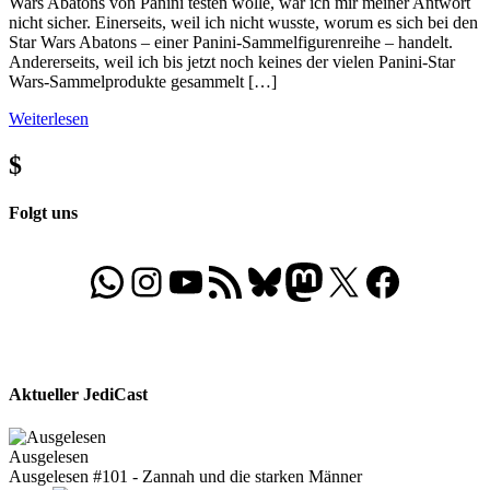
Wars Abatons von Panini testen wolle, war ich mir meiner Antwort
nicht sicher. Einerseits, weil ich nicht wusste, worum es sich bei den
Star Wars Abatons – einer Panini-Sammelfigurenreihe – handelt.
Andererseits, weil ich bis jetzt noch keines der vielen Panini-Star
Wars-Sammelprodukte gesammelt […]
Weiterlesen
$
Folgt uns
WhatsApp
Folgt uns auf Instagram
Besucht unseren YouTube-Kanal
RSS-Feed
Bluesky
Folgt uns auf Mastodon
X
Folgt uns auf Face
Aktueller JediCast
Ausgelesen
Ausgelesen #101 - Zannah und die starken Männer