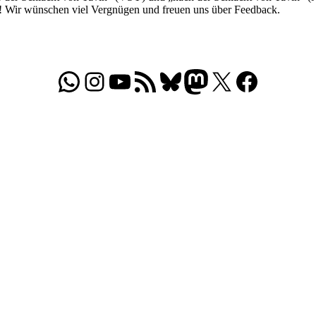
r! Wir wünschen viel Vergnügen und freuen uns über Feedback.
WhatsApp
Folgt uns auf Instagram
Besucht unseren YouTube-Kanal
RSS-Feed
Bluesky
Folgt uns auf Mastodon
X
Folgt uns auf Face