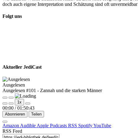
doch auch eigene Interpretation und Schätzung sind oft unvermeidba
Folgt uns
Aktueller JediCast
Ausgelesen
Ausgelesen #101 - Zannah und die starken Männer
Play
Pause
1x
Episode
Episode
00:00
/
01:50:43
Abonnieren
Teilen
Amazon
Audible
Apple Podcasts
RSS
Spotify
YouTube
RSS Feed