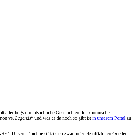
t allerdings nur tatsächliche Geschichten; für kanonische
non vs.
Legends
“ und was es da noch so gibt ist
in unserem Portal
zu
). Unsere Timeline stützt sich zwar auf viele offiziellen Quellen,