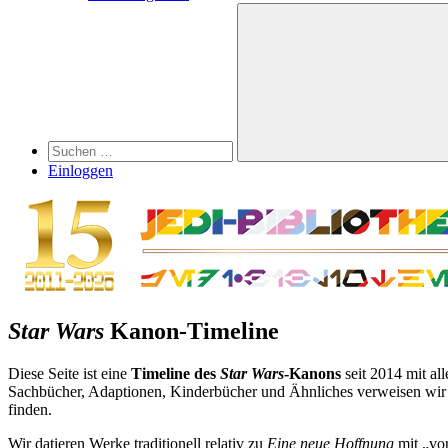
Search
Suchen
nach:
Suchen
Einloggen
Star Wars
Kanon-Timeline
Diese Seite ist eine
Timeline des
Star Wars
-Kanons
seit 2014 mit al
Sachbücher, Adaptionen, Kinderbücher und Ähnliches verweisen wir
finden.
Wir datieren Werke traditionell relativ zu
Eine neue Hoffnung
mit „vor