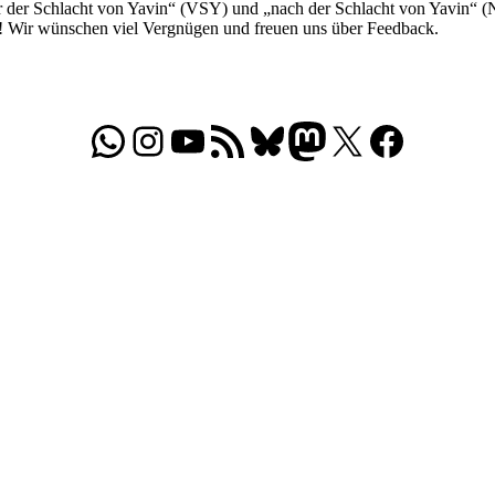
 der Schlacht von Yavin“ (VSY) und „nach der Schlacht von Yavin“ (NSY
r! Wir wünschen viel Vergnügen und freuen uns über Feedback.
WhatsApp
Folgt uns auf Instagram
Besucht unseren YouTube-Kanal
RSS-Feed
Bluesky
Folgt uns auf Mastodon
X
Folgt uns auf Face