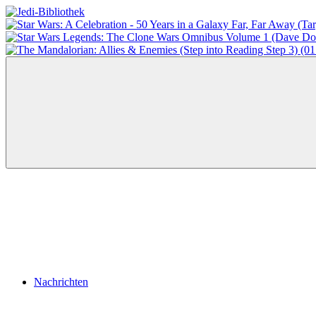
Zum
Inhalt
Jedi-
Das
springen
Bibliothek
Portal
für
Star
Wars-
Literatur
Menü
Nachrichten