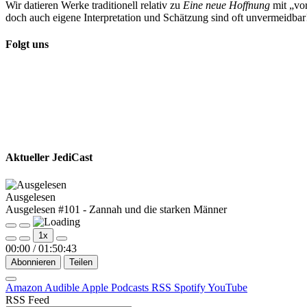
Wir datieren Werke traditionell relativ zu
Eine neue Hoffnung
mit „vor
doch auch eigene Interpretation und Schätzung sind oft unvermeidba
Folgt uns
Aktueller JediCast
Ausgelesen
Ausgelesen #101 - Zannah und die starken Männer
Play
Pause
1x
Episode
Episode
00:00
/
01:50:43
Abonnieren
Teilen
Amazon
Audible
Apple Podcasts
RSS
Spotify
YouTube
RSS Feed