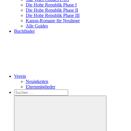
Die Hohe Republik Phase I
Die Hohe Republik Phase II
Die Hohe Republik Phase III
Kanon-Romane für Neulinge
Alle Guides
Buchfinder
Verein
Neuigkeiten
Ehrenmitglieder
Search
Suchen
nach: