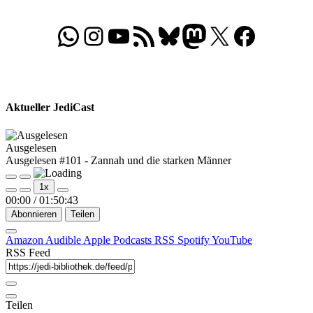
WhatsApp
Folgt uns auf Instagram
Besucht unseren YouTube-Kanal
RSS-Feed
Bluesky
Folgt uns auf Mastodon
X
Folgt uns auf Face
Aktueller JediCast
Ausgelesen
Ausgelesen #101 - Zannah und die starken Männer
Play
Pause
1x
Episode
Episode
00:00
/
01:50:43
Abonnieren
Teilen
Amazon
Audible
Apple Podcasts
RSS
Spotify
YouTube
RSS Feed
Teilen