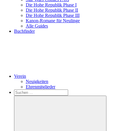
Die Hohe Republik Phase I
Die Hohe Republik Phase II
Die Hohe Republik Phase III
Kanon-Romane für Neulinge
Alle Guides
Buchfinder
Verein
Neuigkeiten
Ehrenmitglieder
Search
Suchen
nach: