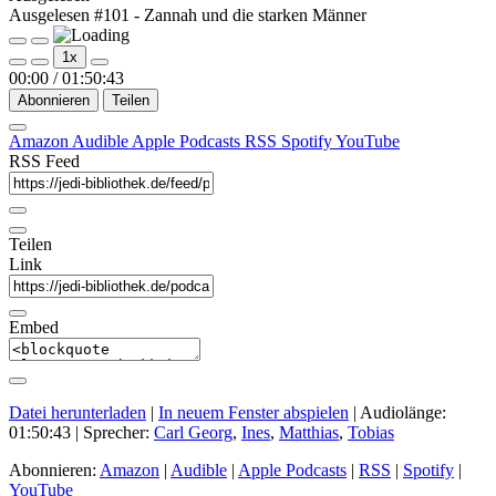
Ausgelesen #101 - Zannah und die starken Männer
Play
Pause
1x
Episode
Episode
00:00
/
01:50:43
Abonnieren
Teilen
Amazon
Audible
Apple Podcasts
RSS
Spotify
YouTube
RSS Feed
Teilen
Link
Embed
Datei herunterladen
|
In neuem Fenster abspielen
|
Audiolänge:
01:50:43
| Sprecher:
Carl Georg
,
Ines
,
Matthias
,
Tobias
Abonnieren:
Amazon
|
Audible
|
Apple Podcasts
|
RSS
|
Spotify
|
YouTube