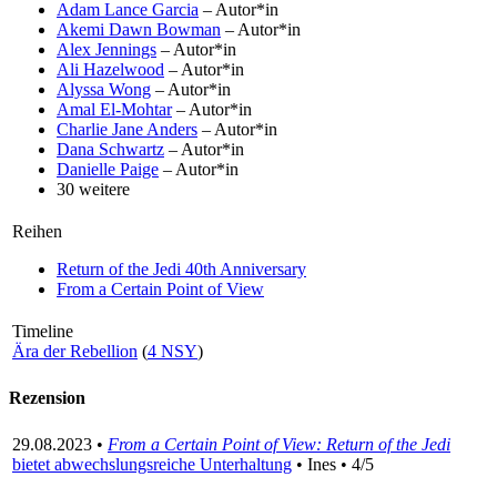
Adam Lance Garcia
– Autor*in
Akemi Dawn Bowman
– Autor*in
Alex Jennings
– Autor*in
Ali Hazelwood
– Autor*in
Alyssa Wong
– Autor*in
Amal El-Mohtar
– Autor*in
Charlie Jane Anders
– Autor*in
Dana Schwartz
– Autor*in
Danielle Paige
– Autor*in
30 weitere
Reihen
Return of the Jedi 40th Anniversary
From a Certain Point of View
Timeline
Ära der Rebellion
(
4 NSY
)
Rezension
29.08.2023 •
From a Certain Point of View: Return of the Jedi
bietet abwechslungsreiche Unterhaltung
• Ines • 4/5