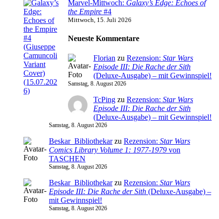
Marvel-Mittwoch:
Galaxy’s Edge: Echoes of
the Empire
#4
Mittwoch, 15. Juli 2026
Neueste Kommentare
Florian
zu
Rezension:
Star Wars
Episode III: Die Rache der Sith
(Deluxe-Ausgabe) – mit Gewinnspiel!
Samstag, 8. August 2026
TcPing
zu
Rezension:
Star Wars
Episode III: Die Rache der Sith
(Deluxe-Ausgabe) – mit Gewinnspiel!
Samstag, 8. August 2026
Beskar_Bibliothekar
zu
Rezension:
Star Wars
Comics Library Volume 1: 1977-1979
von
TASCHEN
Samstag, 8. August 2026
Beskar_Bibliothekar
zu
Rezension:
Star Wars
Episode III: Die Rache der Sith
(Deluxe-Ausgabe) –
mit Gewinnspiel!
Samstag, 8. August 2026