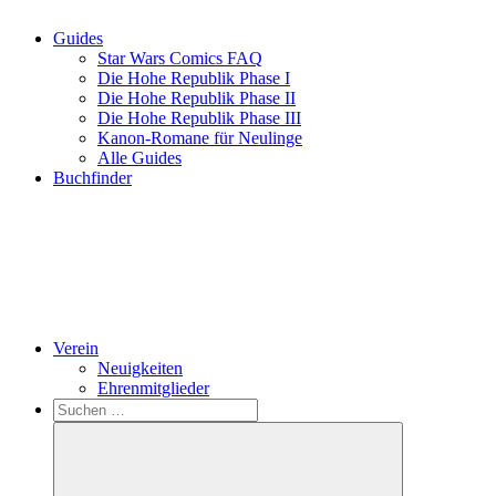
Guides
Star Wars Comics FAQ
Die Hohe Republik Phase I
Die Hohe Republik Phase II
Die Hohe Republik Phase III
Kanon-Romane für Neulinge
Alle Guides
Buchfinder
Verein
Neuigkeiten
Ehrenmitglieder
Search
Suchen
nach: