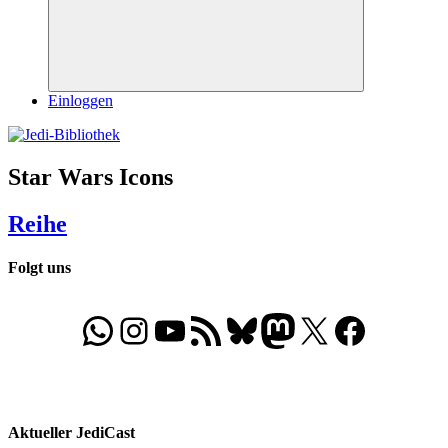
Suchen
Einloggen
Star Wars Icons
Reihe
Folgt uns
WhatsApp
Folgt uns auf Instagram
Besucht unseren YouTube-Kanal
RSS-Feed
Bluesky
Folgt uns auf Mastodon
X
Folgt uns auf Face
Aktueller JediCast