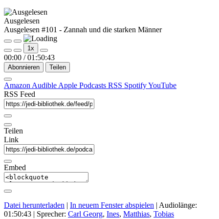
Ausgelesen
Ausgelesen #101 - Zannah und die starken Männer
Play
Pause
1x
Episode
Episode
00:00
/
01:50:43
Abonnieren
Teilen
Amazon
Audible
Apple Podcasts
RSS
Spotify
YouTube
RSS Feed
Teilen
Link
Embed
Datei herunterladen
|
In neuem Fenster abspielen
|
Audiolänge:
01:50:43
| Sprecher:
Carl Georg
,
Ines
,
Matthias
,
Tobias