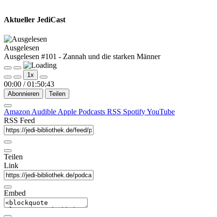
Aktueller JediCast
Ausgelesen
Ausgelesen #101 - Zannah und die starken Männer
Play
Pause
1x
Episode
Episode
00:00
/
01:50:43
Abonnieren
Teilen
Amazon
Audible
Apple Podcasts
RSS
Spotify
YouTube
RSS Feed
Teilen
Link
Embed