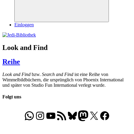
Suchen
Einloggen
Look and Find
Reihe
Look and Find
bzw.
Search and Find
ist eine Reihe von
Wimmelbildbüchern, die ursprünglich von Phoenix International
und später von Studio Fun International verlegt wurde.
Folgt uns
WhatsApp
Folgt uns auf Instagram
Besucht unseren YouTube-Kanal
RSS-Feed
Bluesky
Folgt uns auf Mastodon
X
Folgt uns auf Face