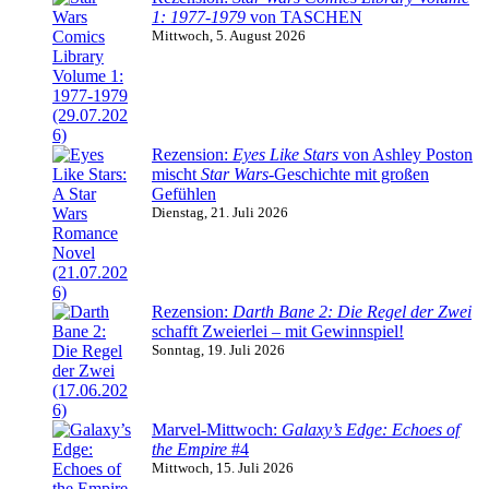
1: 1977-1979
von TASCHEN
Mittwoch, 5. August 2026
Rezension:
Eyes Like Stars
von Ashley Poston
mischt
Star Wars
-Geschichte mit großen
Gefühlen
Dienstag, 21. Juli 2026
Rezension:
Darth Bane 2: Die Regel der Zwei
schafft Zweierlei – mit Gewinnspiel!
Sonntag, 19. Juli 2026
Marvel-Mittwoch:
Galaxy’s Edge: Echoes of
the Empire
#4
Mittwoch, 15. Juli 2026