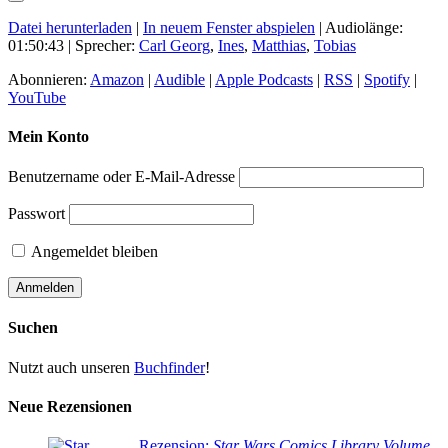
Datei herunterladen
|
In neuem Fenster abspielen
|
Audiolänge:
01:50:43
| Sprecher:
Carl Georg
,
Ines
,
Matthias
,
Tobias
Abonnieren:
Amazon
|
Audible
|
Apple Podcasts
|
RSS
|
Spotify
|
YouTube
Mein Konto
Benutzername oder E-Mail-Adresse
Passwort
Angemeldet bleiben
Suchen
Nutzt auch unseren
Buchfinder
!
Neue Rezensionen
Rezension:
Star Wars Comics Library Volume