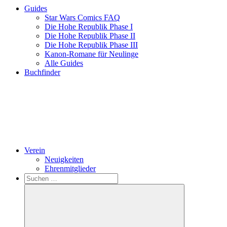
Guides
Star Wars Comics FAQ
Die Hohe Republik Phase I
Die Hohe Republik Phase II
Die Hohe Republik Phase III
Kanon-Romane für Neulinge
Alle Guides
Buchfinder
Verein
Neuigkeiten
Ehrenmitglieder
Search
Suchen
nach: