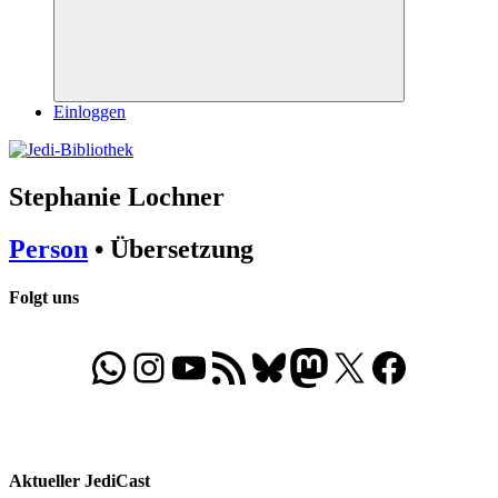
Suchen
Einloggen
Stephanie Lochner
Person
• Übersetzung
Folgt uns
WhatsApp
Folgt uns auf Instagram
Besucht unseren YouTube-Kanal
RSS-Feed
Bluesky
Folgt uns auf Mastodon
X
Folgt uns auf Face
Aktueller JediCast