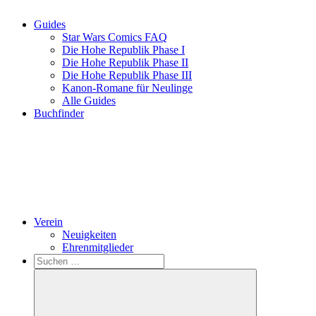
Guides
Star Wars Comics FAQ
Die Hohe Republik Phase I
Die Hohe Republik Phase II
Die Hohe Republik Phase III
Kanon-Romane für Neulinge
Alle Guides
Buchfinder
Verein
Neuigkeiten
Ehrenmitglieder
Search
Suchen
nach: