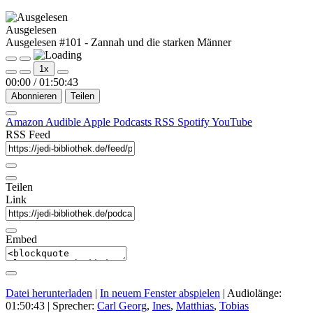
Ausgelesen
Ausgelesen #101 - Zannah und die starken Männer
Play
Pause
1x
Episode
Episode
00:00
/
01:50:43
Abonnieren
Teilen
Amazon
Audible
Apple Podcasts
RSS
Spotify
YouTube
RSS Feed
Teilen
Link
Embed
Datei herunterladen
|
In neuem Fenster abspielen
|
Audiolänge:
01:50:43
| Sprecher:
Carl Georg
,
Ines
,
Matthias
,
Tobias